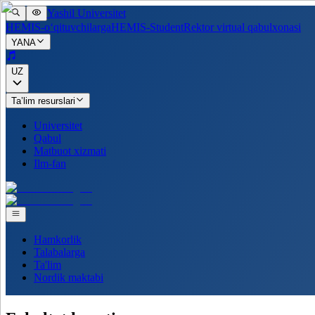
Yashil Universitet
HEMIS-o‘qituvchilarga
HEMIS-Student
Rektor virtual qabulxonasi
YANA
UZ
Ta’lim resurslari
Universitet
Qabul
Matbuot xizmati
Ilm-fan
Hamkorlik
Talabalarga
Ta'lim
Nordik maktabi