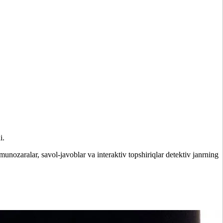
i.
unozaralar, savol-javoblar va interaktiv topshiriqlar detektiv janrning