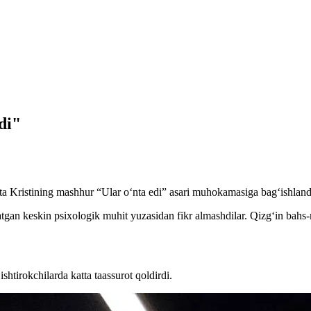
di"
ta Kristining mashhur “Ular oʻnta edi” asari muhokamasiga bagʻishland
ratgan keskin psixologik muhit yuzasidan fikr almashdilar. Qizgʻin bahs-m
shtirokchilarda katta taassurot qoldirdi.