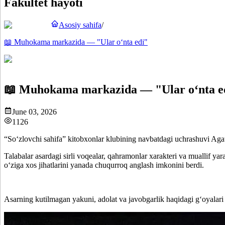
Fakultet hayoti
Asosiy sahifa
/
📖 Muhokama markazida — "Ular o‘nta edi"
📖 Muhokama markazida — "Ular o‘nta e
June 03, 2026
1126
“Soʻzlovchi sahifa” kitobxonlar klubining navbatdagi uchrashuvi Aga
Talabalar asardagi sirli voqealar, qahramonlar xarakteri va muallif ya
oʻziga xos jihatlarini yanada chuqurroq anglash imkonini berdi.
Asarning kutilmagan yakuni, adolat va javobgarlik haqidagi gʻoyalari i