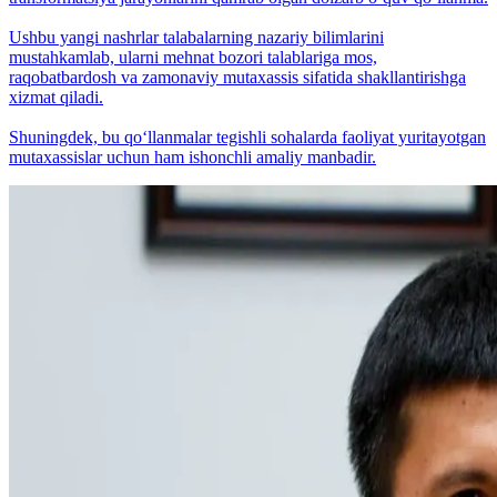
Ushbu yangi nashrlar talabalarning nazariy bilimlarini
mustahkamlab, ularni mehnat bozori talablariga mos,
raqobatbardosh va zamonaviy mutaxassis sifatida shakllantirishga
xizmat qiladi.
Shuningdek, bu qo‘llanmalar tegishli sohalarda faoliyat yuritayotgan
mutaxassislar uchun ham ishonchli amaliy manbadir.