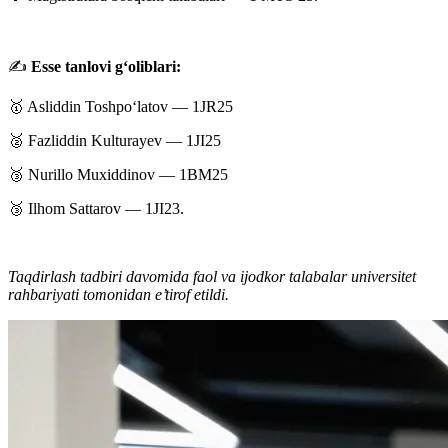
✍️
Esse tanlovi g‘oliblari:
🥇 Asliddin Toshpo‘latov — 1JR25
🥈 Fazliddin Kulturayev — 1JI25
🥉 Nurillo Muxiddinov — 1BM25
🥉 Ilhom Sattarov — 1JI23.
Taqdirlash tadbiri davomida faol va ijodkor talabalar universitet
rahbariyati tomonidan e’tirof etildi.