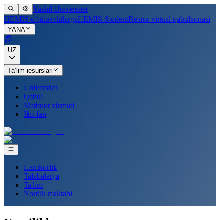
Yashil Universitet
HEMIS-o‘qituvchilarga
HEMIS-Student
Rektor virtual qabulxonasi
YANA
UZ
Ta’lim resurslari
Universitet
Qabul
Matbuot xizmati
Ilm-fan
Hamkorlik
Talabalarga
Ta'lim
Nordik maktabi