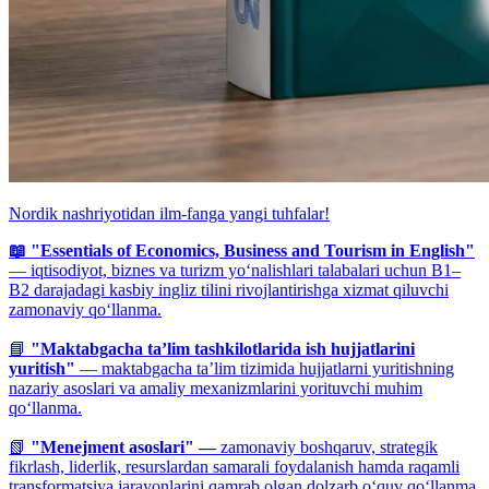
Nordik nashriyotidan ilm-fanga yangi tuhfalar!
📖 "Essentials of Economics, Business and Tourism in English"
— iqtisodiyot, biznes va turizm yo‘nalishlari talabalari uchun B1–
B2 darajadagi kasbiy ingliz tilini rivojlantirishga xizmat qiluvchi
zamonaviy qo‘llanma.
📘
"Maktabgacha ta’lim tashkilotlarida ish hujjatlarini
yuritish"
— maktabgacha ta’lim tizimida hujjatlarni yuritishning
nazariy asoslari va amaliy mexanizmlarini yorituvchi muhim
qo‘llanma.
📗
"Menejment asoslari" —
zamonaviy boshqaruv, strategik
fikrlash, liderlik, resurslardan samarali foydalanish hamda raqamli
transformatsiya jarayonlarini qamrab olgan dolzarb o‘quv qo‘llanma.