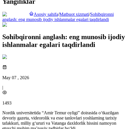
Yangiliklar
Asosiy sahifa
/
Matbuot xizmati
/
Sohibqironni
anglash: eng munosib ijodiy ishlanmalar egalari taqdirlandi
Sohibqironni anglash: eng munosib ijodiy
ishlanmalar egalari taqdirlandi
May 07 , 2026
|
1493
Nordik universitetida “Amir Temur oyligi” doirasida o‘tkazilgan
devoriy gazeta, videorolik va esse tanlovlari yoshlarning tarixiy
tafakkuri, milliy g‘ururi va Vatanga daxldorlik hissini namoyon
etuvchi muhim ma’naviy tadbirlar bo‘ldi.