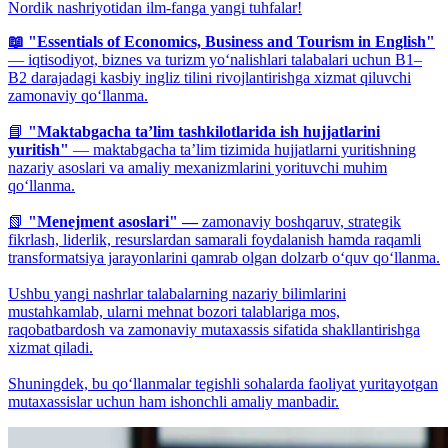
Nordik nashriyotidan ilm-fanga yangi tuhfalar!
📖 "Essentials of Economics, Business and Tourism in English"
— iqtisodiyot, biznes va turizm yo‘nalishlari talabalari uchun B1–
B2 darajadagi kasbiy ingliz tilini rivojlantirishga xizmat qiluvchi
zamonaviy qo‘llanma.
📘
"Maktabgacha ta’lim tashkilotlarida ish hujjatlarini
yuritish"
— maktabgacha ta’lim tizimida hujjatlarni yuritishning
nazariy asoslari va amaliy mexanizmlarini yorituvchi muhim
qo‘llanma.
📗
"Menejment asoslari" —
zamonaviy boshqaruv, strategik
fikrlash, liderlik, resurslardan samarali foydalanish hamda raqamli
transformatsiya jarayonlarini qamrab olgan dolzarb o‘quv qo‘llanma.
Ushbu yangi nashrlar talabalarning nazariy bilimlarini
mustahkamlab, ularni mehnat bozori talablariga mos,
raqobatbardosh va zamonaviy mutaxassis sifatida shakllantirishga
xizmat qiladi.
Shuningdek, bu qo‘llanmalar tegishli sohalarda faoliyat yuritayotgan
mutaxassislar uchun ham ishonchli amaliy manbadir.