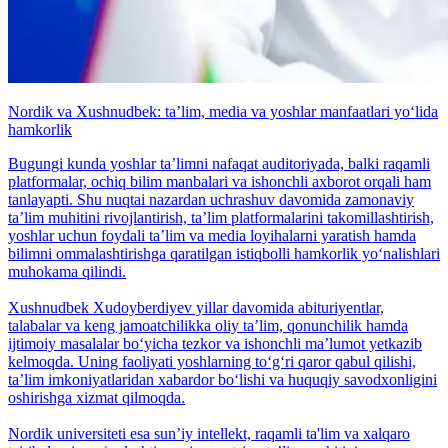
Nordik va Xushnudbek: taʼlim, media va yoshlar manfaatlari yo‘lida
hamkorlik
Bugungi kunda yoshlar taʼlimni nafaqat auditoriyada, balki raqamli
platformalar, ochiq bilim manbalari va ishonchli axborot orqali ham
tanlayapti. Shu nuqtai nazardan uchrashuv davomida zamonaviy
taʼlim muhitini rivojlantirish, taʼlim platformalarini takomillashtirish,
yoshlar uchun foydali taʼlim va media loyihalarni yaratish hamda
bilimni ommalashtirishga qaratilgan istiqbolli hamkorlik yo‘nalishlari
muhokama qilindi.
Xushnudbek Xudoyberdiyev yillar davomida abituriyentlar,
talabalar va keng jamoatchilikka oliy taʼlim, qonunchilik hamda
ijtimoiy masalalar bo‘yicha tezkor va ishonchli maʼlumot yetkazib
kelmoqda. Uning faoliyati yoshlarning to‘g‘ri qaror qabul qilishi,
taʼlim imkoniyatlaridan xabardor bo‘lishi va huquqiy savodxonligini
oshirishga xizmat qilmoqda.
Nordik universiteti esa sunʼiy intellekt, raqamli ta'lim va xalqaro