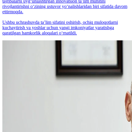
tajribalarni uyg‘unlashtirgan innovatsion taʼlim muhitini
rivojlantirishni o‘zining ustuvor yo‘nalishlaridan biri sifatida davom
ettirmoqda.
Ushbu uchrashuvda taʼlim sifatini oshirish, ochiq muloqotlarni
kuchaytirish va yoshlar uchun yangi imkoniyatlar yaratishga
qaratilgan hamkorlik aloqalari o‘rnatildi.