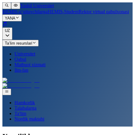
Yashil Universitet
HEMIS-o‘qituvchilarga
HEMIS-Student
Rektor virtual qabulxonasi
YANA
UZ
Ta’lim resurslari
Universitet
Qabul
Matbuot xizmati
Ilm-fan
Hamkorlik
Talabalarga
Ta'lim
Nordik maktabi