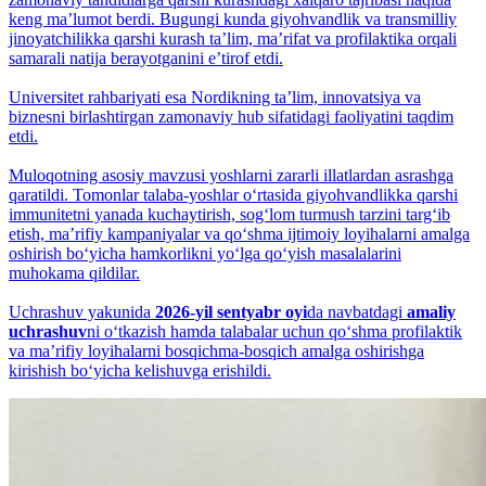
keng maʼlumot berdi. Bugungi kunda giyohvandlik va transmilliy
jinoyatchilikka qarshi kurash taʼlim, maʼrifat va profilaktika orqali
samarali natija berayotganini eʼtirof etdi.
Universitet rahbariyati esa Nordikning taʼlim, innovatsiya va
biznesni birlashtirgan zamonaviy hub sifatidagi faoliyatini taqdim
etdi.
Muloqotning asosiy mavzusi yoshlarni zararli illatlardan asrashga
qaratildi. Tomonlar talaba-yoshlar o‘rtasida giyohvandlikka qarshi
immunitetni yanada kuchaytirish, sog‘lom turmush tarzini targ‘ib
etish, maʼrifiy kampaniyalar va qo‘shma ijtimoiy loyihalarni amalga
oshirish bo‘yicha hamkorlikni yo‘lga qo‘yish masalalarini
muhokama qildilar.
Uchrashuv yakunida
2026-yil sentyabr oyi
da navbatdagi
amaliy
uchrashuv
ni o‘tkazish hamda talabalar uchun qo‘shma profilaktik
va maʼrifiy loyihalarni bosqichma-bosqich amalga oshirishga
kirishish bo‘yicha kelishuvga erishildi.