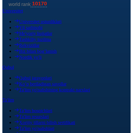
Universitet
Universitet ustunliklari
Yil sarhisobi
Me'yoriy hujjatlar
Tashkiliy tuzilma
Rekvizitlar
Biz bilan bog’lanish
Nordik yo'li
Qabul
Qabul jarayonlari
Ko’p beriladigan savollar
Ta'lim yo'nalishining kontrakt narxlari
Ta'lim
Ta'lim bosqichlari
Ta'lim resurslari
Xorijiy tillarni bilish sertifikati
Ta'lim yo'nalishlari