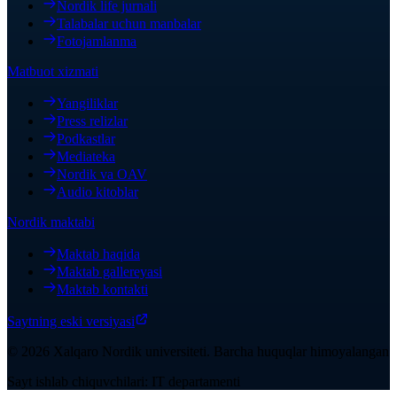
Nordik life jurnali
Talabalar uchun manbalar
Fotojamlanma
Matbuot xizmati
Yangiliklar
Press relizlar
Podkastlar
Mediateka
Nordik va OAV
Audio kitoblar
Nordik maktabi
Maktab haqida
Maktab gallereyasi
Maktab kontakti
Saytning eski versiyasi
©
2026
Xalqaro Nordik universiteti
.
Barcha huquqlar himoyalangan
Sayt ishlab chiquvchilari: IT departamenti