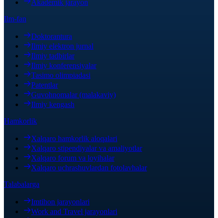
Akademik jarayon
Ilm-fan
Doktorantura
Ilmiy elektron jurnal
Ilmiy tadbirlar
Ilmiy konferensiyalar
Tasimo olimpiadasi
Patentlar
Guvohnomalar (malakaviy)
Ilmiy kengash
Hamkorlik
Xalqaro hamkorlik aloqalari
Xalqaro stipendiyalar va amaliyotlar
Xalqaro forum va loyihalar
Xalqaro uchrashuvlardan fotolavhalar
Talabalarga
Imtihon jarayonlari
Work and Travel jarayonlari