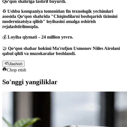
Qo‘qon shahriga tashrif buyurdi.
♻
Ushbu kompaniya tomonidan fin texnologik yechimlari
asosida Qo‘qon shahrida "Chiqindilarni boshqarish tizimini
modernizatsiya qilish" loyihasini amalga oshirish
rejalashtirilmoqda.
💰
Loyiha qiymati – 24 million yevro.
🤝
Qo‘qon shahar hokimi Ma'rufjon Usmonov Niiles Airolani
qabul qildi va muzokaralar boshlandi.
Ulashish
Chop etish
So'nggi yangiliklar