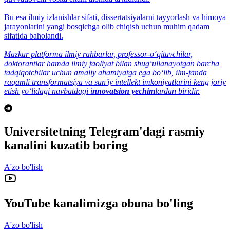
Bu esa ilmiy izlanishlar sifati, dissertatsiyalarni tayyorlash va himoya
jarayonlarini yangi bosqichga olib chiqish uchun muhim qadam
sifatida baholandi.
Mazkur platforma ilmiy rahbarlar, professor-o‘qituvchilar,
doktorantlar hamda ilmiy faoliyat bilan shug‘ullanayotgan barcha
tadqiqotchilar uchun amaliy ahamiyatga ega bo‘lib, ilm-fanda
raqamli transformatsiya va sun'iy intellekt imkoniyatlarini keng joriy
etish yo‘lidagi navbatdagi i
nnovatsion yechim
lardan biridir.
Universitetning Telegram'dagi rasmiy
kanalini kuzatib boring
A'zo bo'lish
YouTube kanalimizga obuna bo'ling
A'zo bo'lish