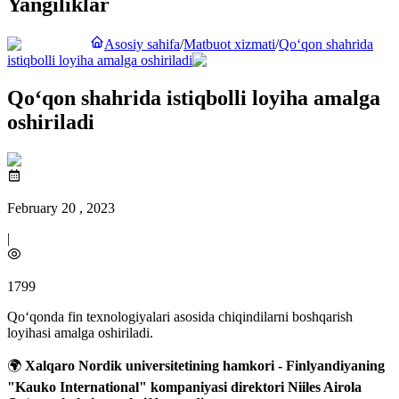
Yangiliklar
Asosiy sahifa
/
Matbuot xizmati
/
Qo‘qon shahrida
istiqbolli loyiha amalga oshiriladi
Qo‘qon shahrida istiqbolli loyiha amalga
oshiriladi
February 20 , 2023
|
1799
Qo‘qonda fin texnologiyalari asosida chiqindilarni boshqarish
loyihasi amalga oshiriladi.
🌍
Xalqaro Nordik universitetining hamkori - Finlyandiyaning
"Kauko International" kompaniyasi direktori Niiles Airola