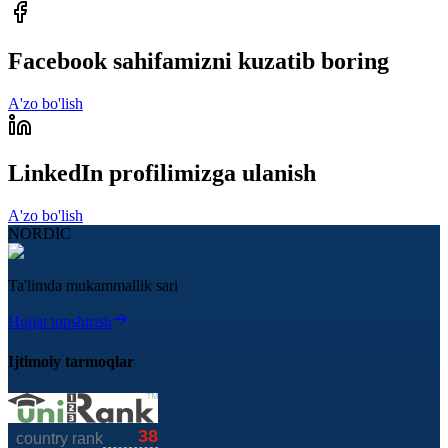
Facebook sahifamizni kuzatib boring
A'zo bo'lish
LinkedIn profilimizga ulanish
A'zo bo'lish
NORDIC
Ta'limda mukammallik sari
Hujjat topshirish
Ijtimoiy tarmoqlar