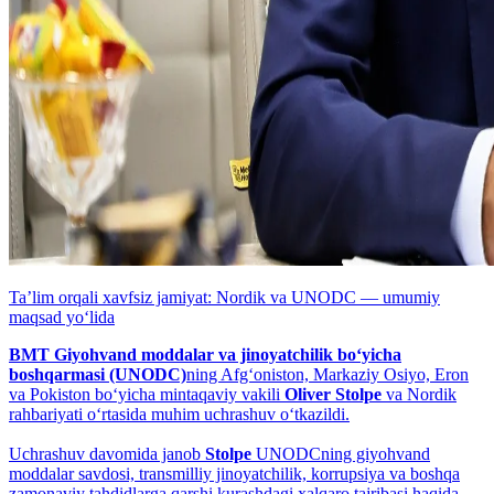
Taʼlim orqali xavfsiz jamiyat: Nordik va UNODC — umumiy
maqsad yo‘lida
BMT Giyohvand moddalar va jinoyatchilik bo‘yicha
boshqarmasi (UNODC)
ning Afg‘oniston, Markaziy Osiyo, Eron
va Pokiston bo‘yicha mintaqaviy vakili
Oliver Stolpe
va Nordik
rahbariyati o‘rtasida muhim uchrashuv o‘tkazildi.
Uchrashuv davomida janob
Stolpe
UNODCning giyohvand
moddalar savdosi, transmilliy jinoyatchilik, korrupsiya va boshqa
zamonaviy tahdidlarga qarshi kurashdagi xalqaro tajribasi haqida