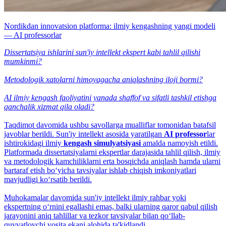
Nordikdan innovatsion platforma: ilmiy kengashning yangi modeli
— AI professorlar
Dissertatsiya ishlarini sun'iy intellekt ekspert kabi tahlil qilishi
mumkinmi?
Metodologik xatolarni himoyagacha aniqlashning iloji bormi?
AI ilmiy kengash faoliyatini yanada shaffof va sifatli tashkil etishga
qanchalik xizmat qila oladi?
Taqdimot davomida ushbu savollarga mualliflar tomonidan batafsil
javoblar berildi. Sun'iy intellekt asosida yaratilgan
AI professor
lar
ishtirokidagi ilmiy
kengash simulyatsiyasi
amalda namoyish etildi.
Platformada dissertatsiyalarni ekspertlar darajasida tahlil qilish, ilmiy
va metodologik kamchiliklarni erta bosqichda aniqlash hamda ularni
bartaraf etish bo‘yicha tavsiyalar ishlab chiqish imkoniyatlari
mavjudligi ko‘rsatib berildi.
Muhokamalar davomida sun'iy intellekt ilmiy rahbar yoki
ekspertning o‘rnini egallashi emas, balki ularning qaror qabul qilish
jarayonini aniq tahlillar va tezkor tavsiyalar bilan qo‘llab-
quvvatlovchi vosita ekani alohida ta'kidlandi.