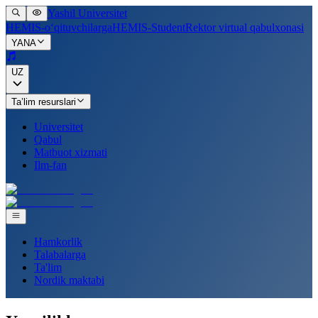
Yashil Universitet
HEMIS-o‘qituvchilarga
HEMIS-Student
Rektor virtual qabulxonasi
YANA
UZ
Ta’lim resurslari
Universitet
Qabul
Matbuot xizmati
Ilm-fan
Hamkorlik
Talabalarga
Ta'lim
Nordik maktabi