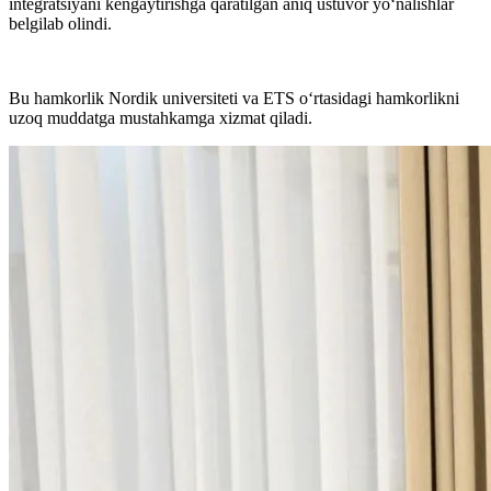
integratsiyani kengaytirishga qaratilgan aniq ustuvor yo‘nalishlar
belgilab olindi.
Bu hamkorlik Nordik universiteti va ETS o‘rtasidagi hamkorlikni
uzoq muddatga mustahkamga xizmat qiladi.