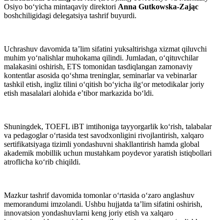
Osiyo bo‘yicha mintaqaviy direktori
Anna Gutkowska-Zając
boshchiligidagi delegatsiya tashrif buyurdi.
Uchrashuv davomida taʼlim sifatini yuksaltirishga xizmat qiluvchi
muhim yo‘nalishlar muhokama qilindi. Jumladan, o‘qituvchilar
malakasini oshirish, ETS tomonidan tasdiqlangan zamonaviy
kontentlar asosida qo‘shma treninglar, seminarlar va vebinarlar
tashkil etish, ingliz tilini o‘qitish bo‘yicha ilg‘or metodikalar joriy
etish masalalari alohida eʼtibor markazida bo‘ldi.
Shuningdek, TOEFL iBT imtihoniga tayyorgarlik ko‘rish, talabalar
va pedagoglar o‘rtasida test savodxonligini rivojlantirish, xalqaro
sertifikatsiyaga tizimli yondashuvni shakllantirish hamda global
akademik mobillik uchun mustahkam poydevor yaratish istiqbollari
atroflicha ko‘rib chiqildi.
Mazkur tashrif davomida tomonlar o‘rtasida o‘zaro anglashuv
memorandumi imzolandi. Ushbu hujjatda ta’lim sifatini oshirish,
innovatsion yondashuvlarni keng joriy etish va xalqaro