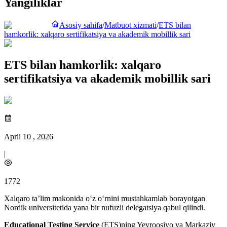
Yangiliklar
Asosiy sahifa
/
Matbuot xizmati
/
ETS bilan
hamkorlik: xalqaro sertifikatsiya va akademik mobillik sari
ETS bilan hamkorlik: xalqaro
sertifikatsiya va akademik mobillik sari
April 10 , 2026
|
1772
Xalqaro ta’lim makonida o‘z o‘rnini mustahkamlab borayotgan
Nordik universitetida yana bir nufuzli delegatsiya qabul qilindi.
Educational Testing Service
(ETS)ning Yevroosiyo va Markaziy