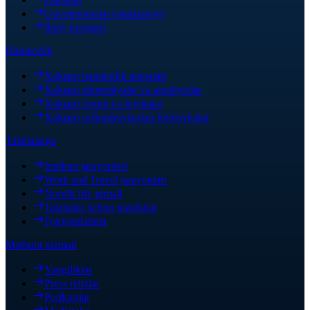
Guvohnomalar (malakaviy)
Ilmiy kengash
Hamkorlik
Xalqaro hamkorlik aloqalari
Xalqaro stipendiyalar va amaliyotlar
Xalqaro forum va loyihalar
Xalqaro uchrashuvlardan fotolavhalar
Talabalarga
Imtihon jarayonlari
Work and Travel jarayonlari
Nordik life jurnali
Talabalar uchun manbalar
Fotojamlanma
Matbuot xizmati
Yangiliklar
Press relizlar
Podkastlar