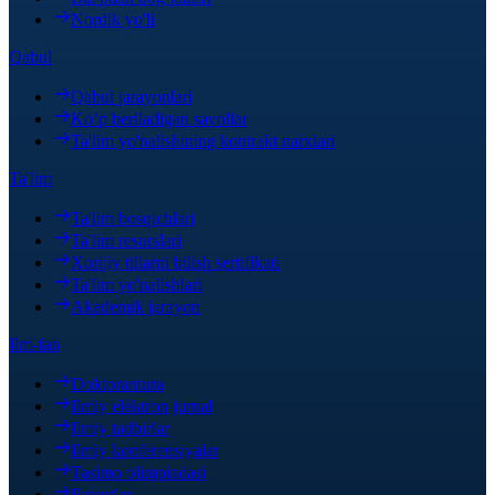
Nordik yo'li
Qabul
Qabul jarayonlari
Ko’p beriladigan savollar
Ta'lim yo'nalishining kontrakt narxlari
Ta'lim
Ta'lim bosqichlari
Ta'lim resurslari
Xorijiy tillarni bilish sertifikati
Ta'lim yo'nalishlari
Akademik jarayon
Ilm-fan
Doktorantura
Ilmiy elektron jurnal
Ilmiy tadbirlar
Ilmiy konferensiyalar
Tasimo olimpiadasi
Patentlar