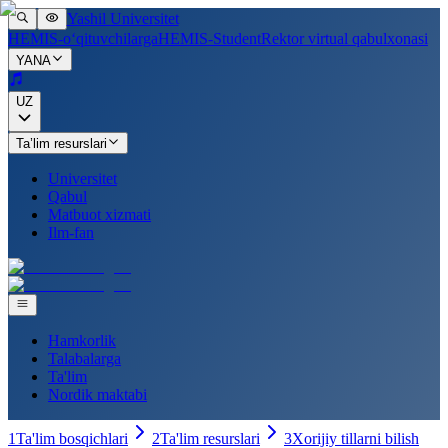
Yashil Universitet
HEMIS-o‘qituvchilarga
HEMIS-Student
Rektor virtual qabulxonasi
YANA
UZ
Ta’lim resurslari
Universitet
Qabul
Matbuot xizmati
Ilm-fan
Hamkorlik
Talabalarga
Ta'lim
Nordik maktabi
1
Ta'lim bosqichlari
2
Ta'lim resurslari
3
Xorijiy tillarni bilish