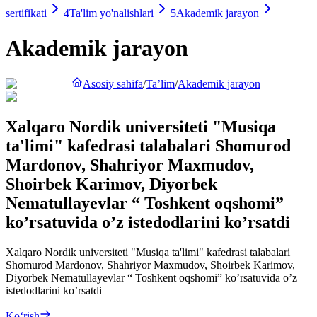
sertifikati
4
Ta'lim yo'nalishlari
5
Akademik jarayon
Akademik jarayon
Asosiy sahifa
/
Ta’lim
/
Akademik jarayon
Xalqaro Nordik universiteti "Musiqa
ta'limi" kafedrasi talabalari Shomurod
Mardonov, Shahriyor Maxmudov,
Shoirbek Karimov, Diyorbek
Nematullayevlar “ Toshkent oqshomi”
ko’rsatuvida o’z istedodlarini ko’rsatdi
Xalqaro Nordik universiteti "Musiqa ta'limi" kafedrasi talabalari
Shomurod Mardonov, Shahriyor Maxmudov, Shoirbek Karimov,
Diyorbek Nematullayevlar “ Toshkent oqshomi” ko’rsatuvida o’z
istedodlarini ko’rsatdi
Ko‘rish