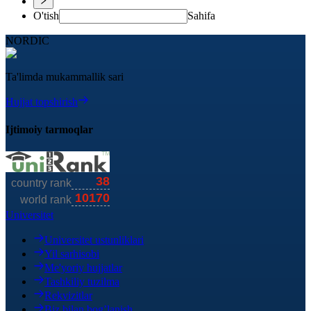
O'tish
Sahifa
NORDIC
Ta'limda mukammallik sari
Hujjat topshirish
Ijtimoiy tarmoqlar
Universitet
Universitet ustunliklari
Yil sarhisobi
Me'yoriy hujjatlar
Tashkiliy tuzilma
Rekvizitlar
Biz bilan bog’lanish