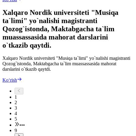
Xalqaro Nordik universiteti "Musiqa
ta`limi" yo`nalishi magistranti
Qozog`istonda, Maktabgacha ta`lim
muassassasida mahorat darslarini
o`tkazib qaytdi.
Xalqaro Nordik universiteti "Musiqa ta`limi" yo`nalishi magistranti
Qozog`istonda, Maktabgacha ta`lim muassassasida mahorat
darslarini o`tkazib qaytdi.
Ko‘rish
1
2
3
4
5
•••
9