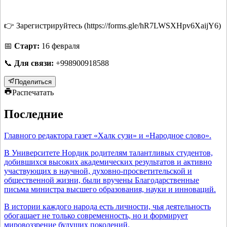
👉 Зарегистрируйтесь (https://forms.gle/hR7LWSXHpv6XaijY6)
📅
Старт:
16 февраля
📞
Для связи:
+998900918588
Поделиться
Распечатать
Последние
Главного редактора газет «Халк сузи» и «Народное слово».
В Университете Нордик родителям талантливых студентов,
добившихся высоких академических результатов и активно
участвующих в научной, духовно-просветительской и
общественной жизни, были вручены Благодарственные
письма министра высшего образования, науки и инноваций.
В истории каждого народа есть личности, чья деятельность
обогащает не только современность, но и формирует
мировоззрение будущих поколений.