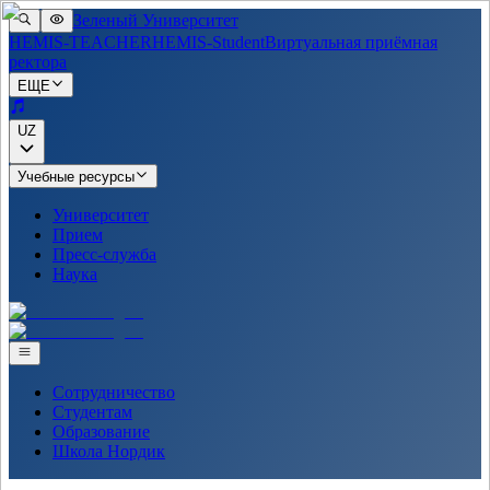
Зеленый Университет
HEMIS-TEACHER
HEMIS-Student
Виртуальная приёмная
ректора
ЕЩЕ
UZ
Учебные ресурсы
Университет
Прием
Пресс-служба
Наука
Сотрудничество
Студентам
Образование
Школа Нордик