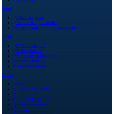
Qabul
Qabul jarayonlari
Ko’p beriladigan savollar
Ta'lim yo'nalishining kontrakt narxlari
Ta'lim
Ta'lim bosqichlari
Ta'lim resurslari
Xorijiy tillarni bilish sertifikati
Ta'lim yo'nalishlari
Akademik jarayon
Ilm-fan
Doktorantura
Ilmiy elektron jurnal
Ilmiy tadbirlar
Ilmiy konferensiyalar
Tasimo olimpiadasi
Patentlar