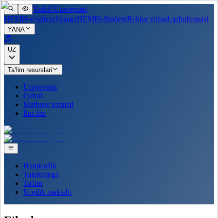
Yashil Universitet
HEMIS-o‘qituvchilarga
HEMIS-Student
Rektor virtual qabulxonasi
YANA
UZ
Ta’lim resurslari
Universitet
Qabul
Matbuot xizmati
Ilm-fan
Hamkorlik
Talabalarga
Ta'lim
Nordik maktabi