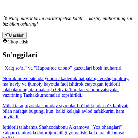
🚀
Nutq nuqsonlarini bartaraf etish kaliti — kasbiy mahoratingizni
biz bilan oshiring!
Ulashish
Chop etish
So'nggilari
"Xalq so‘zi" va "Народное слово" gazetalari bosh muharriri
Nordik universitetida yuqori akademik natijalarga erishgan, ilmiy,
maʼnaviy va ijtimoiy hayotda faol ishtirok etayotgan iqtidorli
talabalarning ota-onalariga Oliy taʼlim, fan va innovatsiyalar
vazirining Tashakkurnomalari topshirildi.
Millat taraqqiyotida shunday siymolar bo‘ladiki, ular o‘z faoliyati
bilan nafaqat bugungi kun, balki kelajak avlod tafakkurini ham
boyitadi.
Iqtidorli talabamiz Shahzodabonu Akramova "Yoz ohanglari"
xalqaro tanlovida dutor ijrochiligi yo‘nalishida I darajali laureat