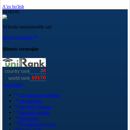
A'zo bo'lish
NORDIC
Ta'limda mukammallik sari
Hujjat topshirish
Ijtimoiy tarmoqlar
Universitet
Universitet ustunliklari
Yil sarhisobi
Me'yoriy hujjatlar
Tashkiliy tuzilma
Rekvizitlar
Biz bilan bog’lanish
Nordik yo'li