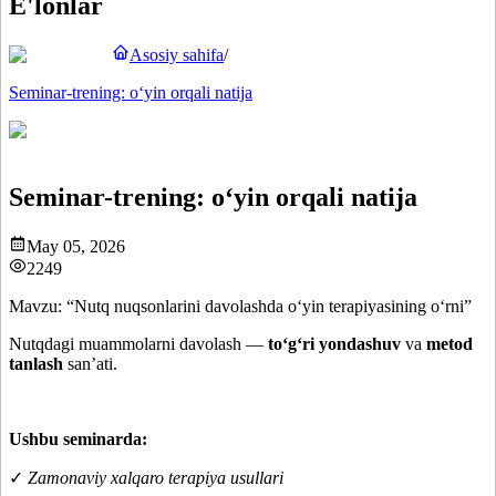
E'lonlar
Asosiy sahifa
/
Seminar-trening: o‘yin orqali natija
Seminar-trening: o‘yin orqali natija
May 05, 2026
2249
Mavzu: “Nutq nuqsonlarini davolashda o‘yin terapiyasining o‘rni”
Nutqdagi muammolarni davolash —
to‘g‘ri yondashuv
va
metod
tanlash
san’ati.
Ushbu seminarda:
✓
Zamonaviy xalqaro terapiya usullari