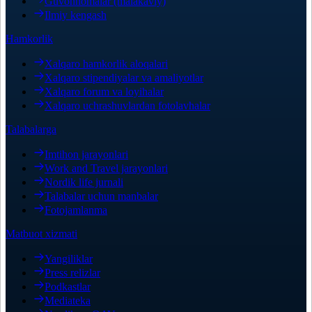
Guvohnomalar (malakaviy)
Ilmiy kengash
Hamkorlik
Xalqaro hamkorlik aloqalari
Xalqaro stipendiyalar va amaliyotlar
Xalqaro forum va loyihalar
Xalqaro uchrashuvlardan fotolavhalar
Talabalarga
Imtihon jarayonlari
Work and Travel jarayonlari
Nordik life jurnali
Talabalar uchun manbalar
Fotojamlanma
Matbuot xizmati
Yangiliklar
Press relizlar
Podkastlar
Mediateka