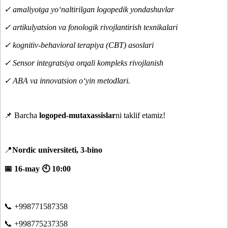
✓ amaliyotga yo‘naltirilgan logopedik yondashuvlar
✓ artikulyatsion va fonologik rivojlantirish texnikalari
✓ kognitiv-behavioral terapiya (CBT) asoslari
✓ Sensor integratsiya orqali kompleks rivojlanish
✓ ABA va innovatsion o‘yin metodlari.
📌 Barcha
logoped-mutaxassislar
ni taklif etamiz!
📍
Nordic universiteti, 3-bino
📅 16-may 🕙 10:00
📞 +998771587358
📞 +998775237358