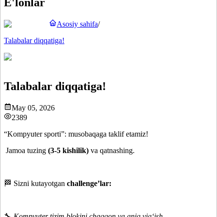
E'lonlar
Asosiy sahifa
/
Talabalar diqqatiga!
Talabalar diqqatiga!
May 05, 2026
2389
“Kompyuter sporti”: musobaqaga taklif etamiz!
Jamoa tuzing
(3-5 kishilik)
va qatnashing.
🏁 Sizni kutayotgan
challenge’lar:
🔧
Kompyuter tizim blokini chaqqon va aniq yig‘ish