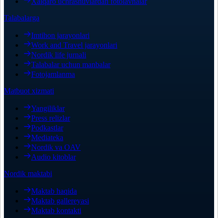
Xalqaro uchrashuvlardan fotolavhalar
Talabalarga
Imtihon jarayonlari
Work and Travel jarayonlari
Nordik life jurnali
Talabalar uchun manbalar
Fotojamlanma
Matbuot xizmati
Yangiliklar
Press relizlar
Podkastlar
Mediateka
Nordik va OAV
Audio kitoblar
Nordik maktabi
Maktab haqida
Maktab gallereyasi
Maktab kontakti