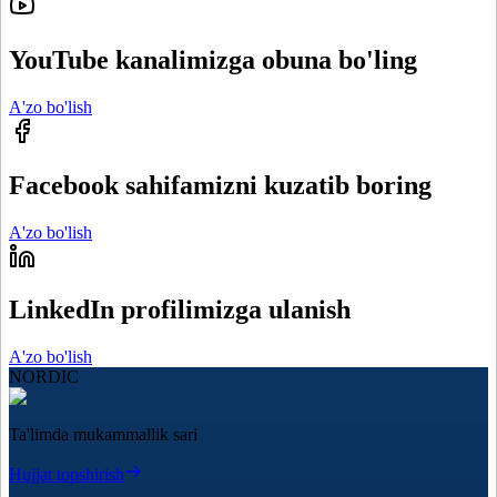
YouTube kanalimizga obuna bo'ling
A'zo bo'lish
Facebook sahifamizni kuzatib boring
A'zo bo'lish
LinkedIn profilimizga ulanish
A'zo bo'lish
NORDIC
Ta'limda mukammallik sari
Hujjat topshirish