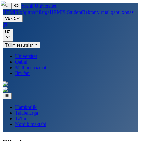
Yashil Universitet
HEMIS-o‘qituvchilarga
HEMIS-Student
Rektor virtual qabulxonasi
YANA
UZ
Ta’lim resurslari
Universitet
Qabul
Matbuot xizmati
Ilm-fan
Hamkorlik
Talabalarga
Ta'lim
Nordik maktabi