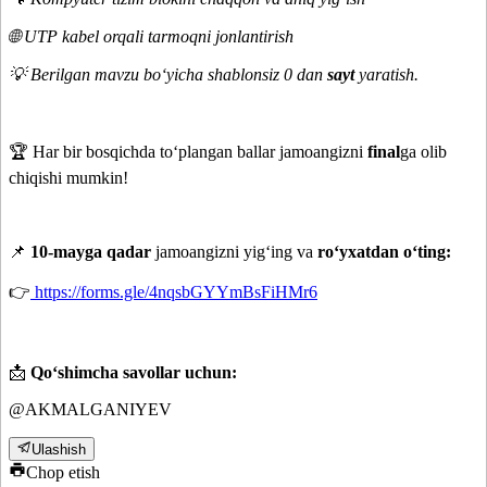
🌐 UTP kabel orqali tarmoqni jonlantirish
💡 Berilgan mavzu bo‘yicha shablonsiz 0 dan
sayt
yaratish.
🏆 Har bir bosqichda to‘plangan ballar jamoangizni
final
ga olib
chiqishi mumkin!
📌
10-mayga qadar
jamoangizni yig‘ing va
ro‘yxatdan o‘ting:
👉
https://forms.gle/4nqsbGYYmBsFiHMr6⁠
📩
Qo‘shimcha savollar uchun:
@AKMALGANIYEV
Ulashish
Chop etish