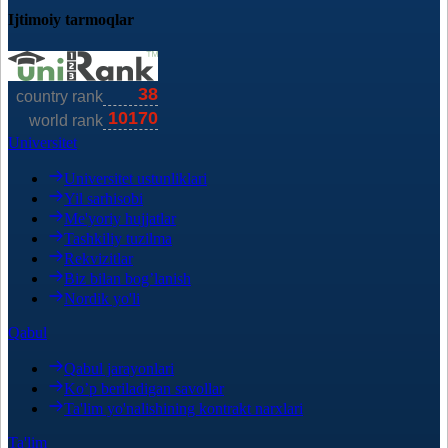
Ijtimoiy tarmoqlar
Universitet
Universitet ustunliklari
Yil sarhisobi
Me'yoriy hujjatlar
Tashkiliy tuzilma
Rekvizitlar
Biz bilan bog’lanish
Nordik yo'li
Qabul
Qabul jarayonlari
Ko’p beriladigan savollar
Ta'lim yo'nalishining kontrakt narxlari
Ta'lim