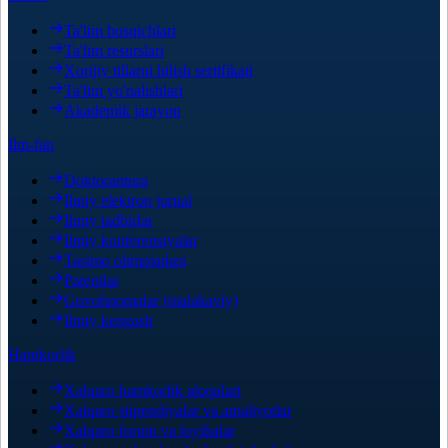
Ta'lim bosqichlari
Ta'lim resurslari
Xorijiy tillarni bilish sertifikati
Ta'lim yo'nalishlari
Akademik jarayon
Ilm-fan
Doktorantura
Ilmiy elektron jurnal
Ilmiy tadbirlar
Ilmiy konferensiyalar
Tasimo olimpiadasi
Patentlar
Guvohnomalar (malakaviy)
Ilmiy kengash
Hamkorlik
Xalqaro hamkorlik aloqalari
Xalqaro stipendiyalar va amaliyotlar
Xalqaro forum va loyihalar