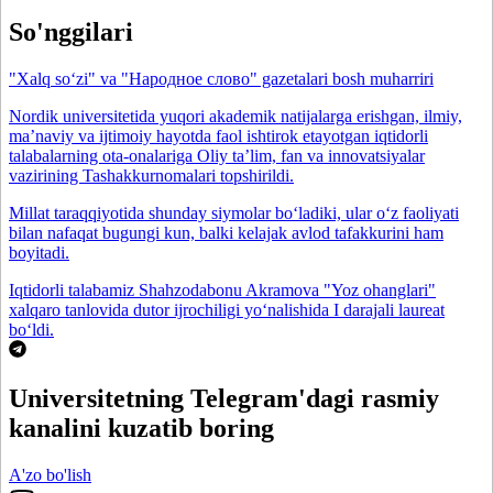
So'nggilari
"Xalq so‘zi" va "Народное слово" gazetalari bosh muharriri
Nordik universitetida yuqori akademik natijalarga erishgan, ilmiy,
maʼnaviy va ijtimoiy hayotda faol ishtirok etayotgan iqtidorli
talabalarning ota-onalariga Oliy taʼlim, fan va innovatsiyalar
vazirining Tashakkurnomalari topshirildi.
Millat taraqqiyotida shunday siymolar bo‘ladiki, ular o‘z faoliyati
bilan nafaqat bugungi kun, balki kelajak avlod tafakkurini ham
boyitadi.
Iqtidorli talabamiz Shahzodabonu Akramova "Yoz ohanglari"
xalqaro tanlovida dutor ijrochiligi yo‘nalishida I darajali laureat
bo‘ldi.
Universitetning Telegram'dagi rasmiy
kanalini kuzatib boring
A'zo bo'lish