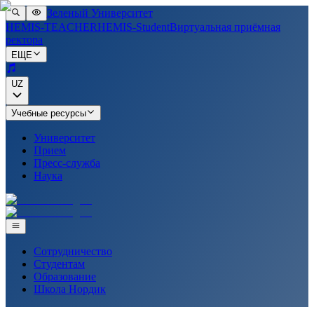
Зеленый Университет
HEMIS-TEACHER
HEMIS-Student
Виртуальная приёмная
ректора
ЕЩЕ
UZ
Учебные ресурсы
Университет
Прием
Пресс-служба
Наука
Сотрудничество
Студентам
Образование
Школа Нордик