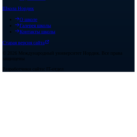
Школа Нордик
О школе
Галерея школы
Контакты школы
Старая версия сайта
©
2026
Международный университет Нордик
.
Все права
защищены
Разработчики сайта: IT-отдел