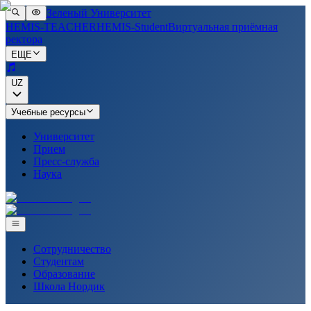
Зеленый Университет
HEMIS-TEACHER
HEMIS-Student
Виртуальная приёмная
ректора
ЕЩЕ
UZ
Учебные ресурсы
Университет
Прием
Пресс-служба
Наука
Сотрудничество
Студентам
Образование
Школа Нордик