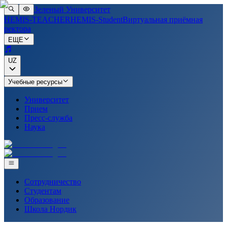
Зеленый Университет
HEMIS-TEACHER
HEMIS-Student
Виртуальная приёмная
ректора
ЕЩЕ
UZ
Учебные ресурсы
Университет
Прием
Пресс-служба
Наука
Сотрудничество
Студентам
Образование
Школа Нордик