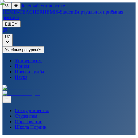
Зеленый Университет
HEMIS-TEACHER
HEMIS-Student
Виртуальная приёмная
ректора
ЕЩЕ
UZ
Учебные ресурсы
Университет
Прием
Пресс-служба
Наука
Сотрудничество
Студентам
Образование
Школа Нордик