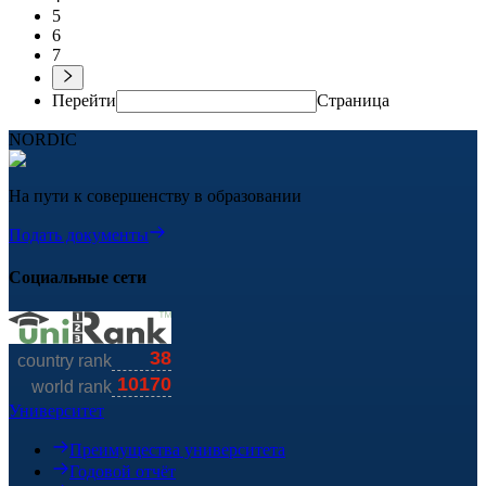
5
6
7
Перейти
Страница
NORDIC
На пути к совершенству в образовании
Подать документы
Социальные сети
Университет
Преимущества университета
Годовой отчёт