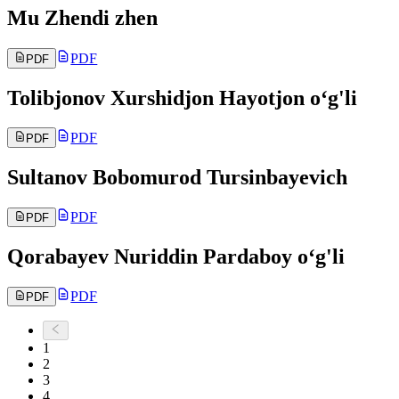
Mu Zhendi zhen
PDF
PDF
Tolibjonov Xurshidjon Hayotjon oʻg'li
PDF
PDF
Sultanov Bobomurod Tursinbayevich
PDF
PDF
Qorabayev Nuriddin Pardaboy oʻg'li
PDF
PDF
1
2
3
4