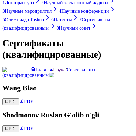
1
Докторантура
2
Научный электронный журнал
3
Научные мероприятия
4
Научные конференции
5
Олимпиада Tasimo
6
Патенты
7
Сертификаты
(квалифицированные)
8
Научный совет
Сертификаты
(квалифицированные)
Главная
/
Наука
/
Сертификаты
(квалифицированные)
Wang Biao
PDF
PDF
Shodmonov Ruslan G'olib o'gli
PDF
PDF