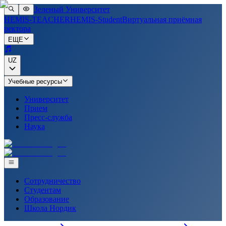
Зеленый Университет
HEMIS-TEACHER
HEMIS-Student
Виртуальная приёмная
ректора
ЕЩЕ
UZ
Учебные ресурсы
Университет
Прием
Пресс-служба
Наука
Сотрудничество
Студентам
Образование
Школа Нордик