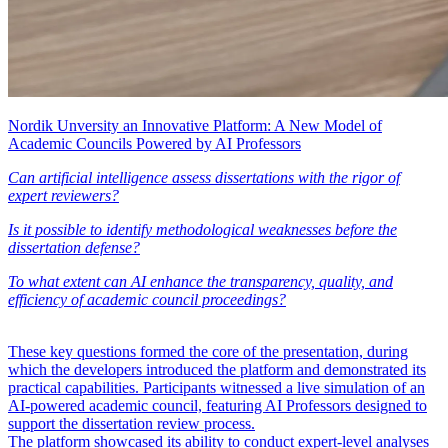
Nordik Unversity an Innovative Platform: A New Model of
Academic Councils Powered by AI Professors
Can artificial intelligence assess dissertations with the rigor of
expert reviewers?
Is it possible to identify methodological weaknesses before the
dissertation defense?
To what extent can AI enhance the transparency, quality, and
efficiency of academic council proceedings?
These key questions formed the core of the presentation, during
which the developers introduced the platform and demonstrated its
practical capabilities. Participants witnessed a live simulation of an
AI-powered academic council, featuring AI Professors designed to
support the dissertation review process.
The platform showcased its ability to conduct expert-level analyses