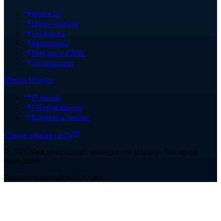
Новости
Пресс-релизы
Подкасты
Медиатека
Нордик и СМИ
Аудиокниги
Школа Нордик
О школе
Галерея школы
Контакты школы
Старая версия сайта
©
2026
Международный университет Нордик
.
Все права
защищены
Разработчики сайта: IT-отдел