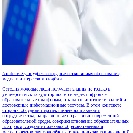
Nordik и Хушнудбек: сотрудничество во имя образования,
медиа и интересов молодёжи
Сегодня молодые люди получают знания не только в
университетских аудиториях, но и через цифровые
образовательные платформы, открытые источники знаний и
достоверные информационные ресурсы. В этом контексте
стороны обсудили перспективные направления
сотрудничества, направленные на развитие современной
образовательной среды, совершенствование образовательных
платформ, создание полезных образовательных и
медиапроектов для молодёжи, а также популяризацию знаний