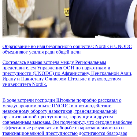
Образование во имя безопасного общества: Nordik и UNODC
объединяют усилия ради общей цели
Состоялась важная встреча между Региональным
представителем Управления ООН по наркотикам и
преступности (UNODC) по Афганистану, Центральной Азии,
Ирану и Пакистану Оливером Штольпе и руководством
университета Nordik.
В ходе встречи господин Штольпе подробно рассказал о
международном опыте UNODC в противодействии
незаконному обороту наркотиков, транснациональной
организованной преступности, коррупции и другим
современным вызовам. Он подчеркнул, что сегодня наиболее
эффективные результаты в борьбе с наркозависимостью и
транснациональной преступностью достигаются благодаря