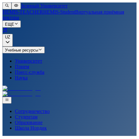
Зеленый Университет
HEMIS-TEACHER
HEMIS-Student
Виртуальная приёмная
ректора
ЕЩЕ
UZ
Учебные ресурсы
Университет
Прием
Пресс-служба
Наука
Сотрудничество
Студентам
Образование
Школа Нордик