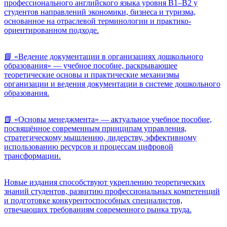
профессионального английского языка уровня B1–B2 у
студентов направлений экономики, бизнеса и туризма,
основанное на отраслевой терминологии и практико-
ориентированном подходе.
📘 «Ведение документации в организациях дошкольного
образования» — учебное пособие, раскрывающее
теоретические основы и практические механизмы
организации и ведения документации в системе дошкольного
образования.
📗 «Основы менеджмента» — актуальное учебное пособие,
посвящённое современным принципам управления,
стратегическому мышлению, лидерству, эффективному
использованию ресурсов и процессам цифровой
трансформации.
Новые издания способствуют укреплению теоретических
знаний студентов, развитию профессиональных компетенций
и подготовке конкурентоспособных специалистов,
отвечающих требованиям современного рынка труда.