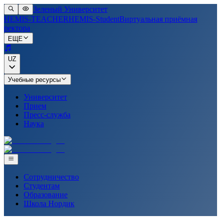
Зеленый Университет
HEMIS-TEACHER
HEMIS-Student
Виртуальная приёмная
ректора
ЕЩЕ
UZ
Учебные ресурсы
Университет
Прием
Пресс-служба
Наука
Сотрудничество
Студентам
Образование
Школа Нордик