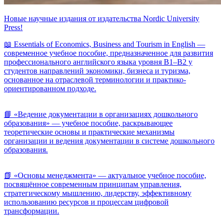
Новые научные издания от издательства Nordic University
Press!
📖 Essentials of Economics, Business and Tourism in English —
современное учебное пособие, предназначенное для развития
профессионального английского языка уровня B1–B2 у
студентов направлений экономики, бизнеса и туризма,
основанное на отраслевой терминологии и практико-
ориентированном подходе.
📘 «Ведение документации в организациях дошкольного
образования» — учебное пособие, раскрывающее
теоретические основы и практические механизмы
организации и ведения документации в системе дошкольного
образования.
📗 «Основы менеджмента» — актуальное учебное пособие,
посвящённое современным принципам управления,
стратегическому мышлению, лидерству, эффективному
использованию ресурсов и процессам цифровой
трансформации.