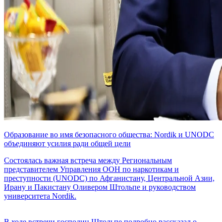
Образование во имя безопасного общества: Nordik и UNODC
объединяют усилия ради общей цели
Состоялась важная встреча между Региональным
представителем Управления ООН по наркотикам и
преступности (UNODC) по Афганистану, Центральной Азии,
Ирану и Пакистану Оливером Штольпе и руководством
университета Nordik.
В ходе встречи господин Штольпе подробно рассказал о