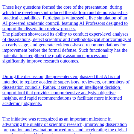
These key questions formed the core of the presentation, during
which the developers introduced the platform and demonstrated its
practical capabilities. Participants witnessed a live simulation of an
AI-powered academic council, featuring AI Professors designed to
support the dissertation review process.
The platform showcased its ability to conduct expert-level analyses
of dissertations, detect scientific and methodological shortcomings at
an early stage, and generate evidence-based recommendations for
improvement before the formal defense. Such functionality has the
potential to strengthen the quality assurance process and
significantly improve research outcomes.
During the discussion, the presenters emphasized that AI is not
intended to replace academic supervisors, reviewers, or members of
dissertation councils. Rather, it serves as an intelligent decision-
support tool that provides comprehensive analysis, objective
insights, and rapid recommendations to facilitate more informed
academic judgments.
The initiative was recognized as an important milestone in
advancing the quality of scientific research, improving dissertation
preparation and evaluation procedures, and accelerating the digital