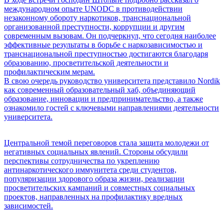
международном опыте UNODC в противодействии
незаконному обороту наркотиков, транснациональной
организованной преступности, коррупции и другим
современным вызовам. Он подчеркнул, что сегодня наиболее
эффективные результаты в борьбе с наркозависимостью и
транснациональной преступностью достигаются благодаря
образованию, просветительской деятельности и
профилактическим мерам.
В свою очередь руководство университета представило Nordik
как современный образовательный хаб, объединяющий
образование, инновации и предпринимательство, а также
ознакомило гостей с ключевыми направлениями деятельности
университета.
Центральной темой переговоров стала защита молодежи от
негативных социальных явлений. Стороны обсудили
перспективы сотрудничества по укреплению
антинаркотического иммунитета среди студентов,
популяризации здорового образа жизни, реализации
просветительских кампаний и совместных социальных
проектов, направленных на профилактику вредных
зависимостей.