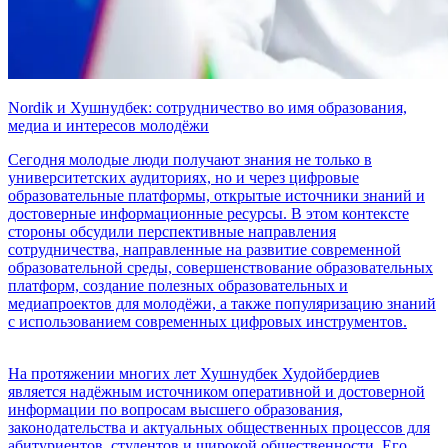
Nordik и Хушнудбек: сотрудничество во имя образования,
медиа и интересов молодёжи
Сегодня молодые люди получают знания не только в
университетских аудиториях, но и через цифровые
образовательные платформы, открытые источники знаний и
достоверные информационные ресурсы. В этом контексте
стороны обсудили перспективные направления
сотрудничества, направленные на развитие современной
образовательной среды, совершенствование образовательных
платформ, создание полезных образовательных и
медиапроектов для молодёжи, а также популяризацию знаний
с использованием современных цифровых инструментов.
На протяжении многих лет Хушнудбек Худойбердиев
является надёжным источником оперативной и достоверной
информации по вопросам высшего образования,
законодательства и актуальных общественных процессов для
абитуриентов, студентов и широкой общественности. Его