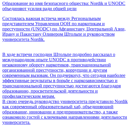
Образование во имя безопасного общества: Nordik и UNODC
объединяют усилия ради общей цели
Состоялась важная встреча между Региональным
представителем Управления ООН по наркотикам и
преступности (UNODC) по Афганистану, Центральной Азии,
Ирану и Пакистану Оливером Штольпе и руководством
университета Nordik.
В ходе встречи господин Штольпе подробно рассказал о
международном опыте UNODC в противодействии
незаконному обороту наркотиков, транснациональной
организованной преступности, коррупции и другим
современным вызовам. Он подчеркнул, что сегодня наиболее
эффективные результаты в борьбе с наркозависимостью и
транснациональной преступностью достигаются благодаря
образованию, просветительской деятельности и
профилактическим мерам.
В свою очередь руководство университета представило Nordik
как современный образовательный хаб, объединяющий
образование, инновации и предпринимательство, а также
ознакомило гостей с ключевыми направлениями деятельности
университета.