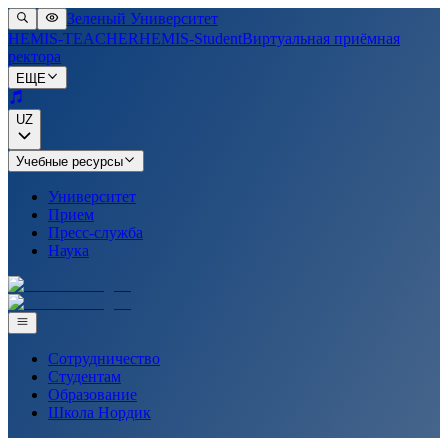
Зеленый Университет
HEMIS-TEACHER
HEMIS-Student
Виртуальная приёмная
ректора
ЕЩЕ
UZ
Учебные ресурсы
Университет
Прием
Пресс-служба
Наука
Сотрудничество
Студентам
Образование
Школа Нордик