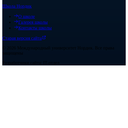
Школа Нордик
О школе
Галерея школы
Контакты школы
Старая версия сайта
©
2026
Международный университет Нордик
.
Все права
защищены
Разработчики сайта: IT-отдел