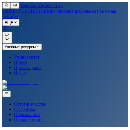
Зеленый Университет
HEMIS-TEACHER
HEMIS-Student
Виртуальная приёмная
ректора
ЕЩЕ
UZ
Учебные ресурсы
Университет
Прием
Пресс-служба
Наука
Сотрудничество
Студентам
Образование
Школа Нордик