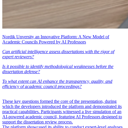
Nordik Unversity an Innovative Platform: A New Model of
Academic Councils Powered by AI Professors
Can artificial intelligence assess dissertations with the rigor of
expert reviewers?
Is it possible to identify methodological weaknesses before the
dissertation defense?
To what extent can AI enhance the transparency, quality, and
efficiency of academic council proceedings?
These key questions formed the core of the presentation, during
which the developers introduced the platform and demonstrated its
practical capabilities. Participants witnessed a live simulation of an
AI-powered academic council, featuring AI Professors designed to
support the dissertation review process.
The platform showcased its ability to conduct expert-level analyses