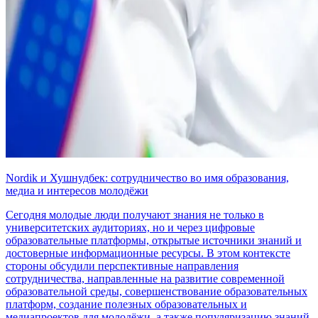
Nordik и Хушнудбек: сотрудничество во имя образования,
медиа и интересов молодёжи
Сегодня молодые люди получают знания не только в
университетских аудиториях, но и через цифровые
образовательные платформы, открытые источники знаний и
достоверные информационные ресурсы. В этом контексте
стороны обсудили перспективные направления
сотрудничества, направленные на развитие современной
образовательной среды, совершенствование образовательных
платформ, создание полезных образовательных и
медиапроектов для молодёжи, а также популяризацию знаний