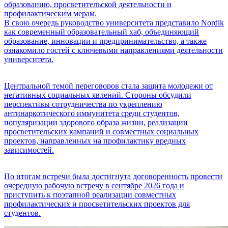
образованию, просветительской деятельности и
профилактическим мерам.
В свою очередь руководство университета представило Nordik
как современный образовательный хаб, объединяющий
образование, инновации и предпринимательство, а также
ознакомило гостей с ключевыми направлениями деятельности
университета.
Центральной темой переговоров стала защита молодежи от
негативных социальных явлений. Стороны обсудили
перспективы сотрудничества по укреплению
антинаркотического иммунитета среди студентов,
популяризации здорового образа жизни, реализации
просветительских кампаний и совместных социальных
проектов, направленных на профилактику вредных
зависимостей.
По итогам встречи была достигнута договоренность провести
очередную рабочую встречу в сентябре 2026 года и
приступить к поэтапной реализации совместных
профилактических и просветительских проектов для
студентов.