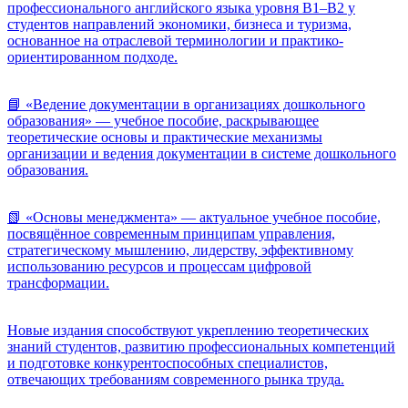
профессионального английского языка уровня B1–B2 у
студентов направлений экономики, бизнеса и туризма,
основанное на отраслевой терминологии и практико-
ориентированном подходе.
📘 «Ведение документации в организациях дошкольного
образования» — учебное пособие, раскрывающее
теоретические основы и практические механизмы
организации и ведения документации в системе дошкольного
образования.
📗 «Основы менеджмента» — актуальное учебное пособие,
посвящённое современным принципам управления,
стратегическому мышлению, лидерству, эффективному
использованию ресурсов и процессам цифровой
трансформации.
Новые издания способствуют укреплению теоретических
знаний студентов, развитию профессиональных компетенций
и подготовке конкурентоспособных специалистов,
отвечающих требованиям современного рынка труда.