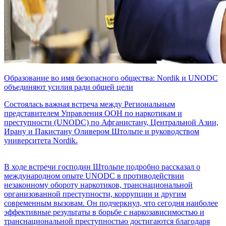
Образование во имя безопасного общества: Nordik и UNODC
объединяют усилия ради общей цели
Состоялась важная встреча между Региональным
представителем Управления ООН по наркотикам и
преступности (UNODC) по Афганистану, Центральной Азии,
Ирану и Пакистану Оливером Штольпе и руководством
университета Nordik.
В ходе встречи господин Штольпе подробно рассказал о
международном опыте UNODC в противодействии
незаконному обороту наркотиков, транснациональной
организованной преступности, коррупции и другим
современным вызовам. Он подчеркнул, что сегодня наиболее
эффективные результаты в борьбе с наркозависимостью и
транснациональной преступностью достигаются благодаря