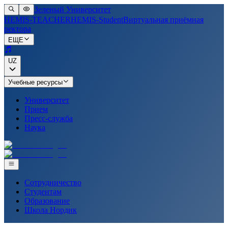
Зеленый Университет
HEMIS-TEACHER
HEMIS-Student
Виртуальная приёмная
ректора
ЕЩЕ
UZ
Учебные ресурсы
Университет
Прием
Пресс-служба
Наука
Сотрудничество
Студентам
Образование
Школа Нордик