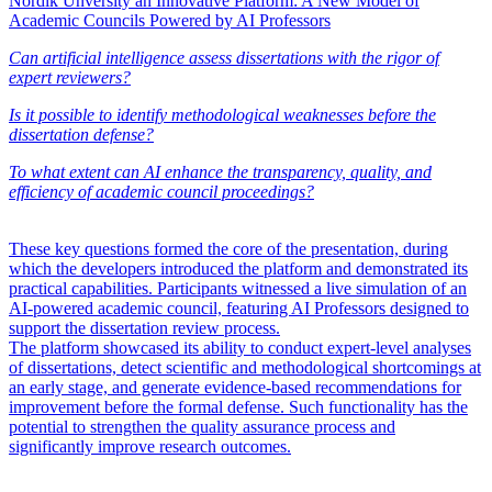
Nordik Unversity an Innovative Platform: A New Model of
Academic Councils Powered by AI Professors
Can artificial intelligence assess dissertations with the rigor of
expert reviewers?
Is it possible to identify methodological weaknesses before the
dissertation defense?
To what extent can AI enhance the transparency, quality, and
efficiency of academic council proceedings?
These key questions formed the core of the presentation, during
which the developers introduced the platform and demonstrated its
practical capabilities. Participants witnessed a live simulation of an
AI-powered academic council, featuring AI Professors designed to
support the dissertation review process.
The platform showcased its ability to conduct expert-level analyses
of dissertations, detect scientific and methodological shortcomings at
an early stage, and generate evidence-based recommendations for
improvement before the formal defense. Such functionality has the
potential to strengthen the quality assurance process and
significantly improve research outcomes.