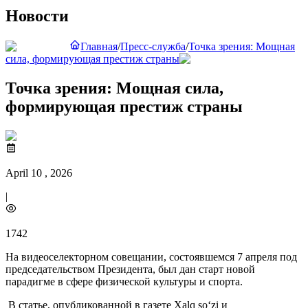
Новости
Главная
/
Пресс-служба
/
Точка зрения: Мощная
сила, формирующая престиж страны
Точка зрения: Мощная сила,
формирующая престиж страны
April 10 , 2026
|
1742
На видеоселекторном совещании, состоявшемся 7 апреля под
председательством Президента, был дан старт новой
парадигме в сфере физической культуры и спорта.
В статье, опубликованной в газете Xalq so‘zi и