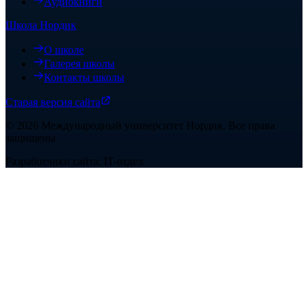
Аудиокниги
Школа Нордик
О школе
Галерея школы
Контакты школы
Старая версия сайта
©
2026
Международный университет Нордик
.
Все права
защищены
Разработчики сайта: IT-отдел