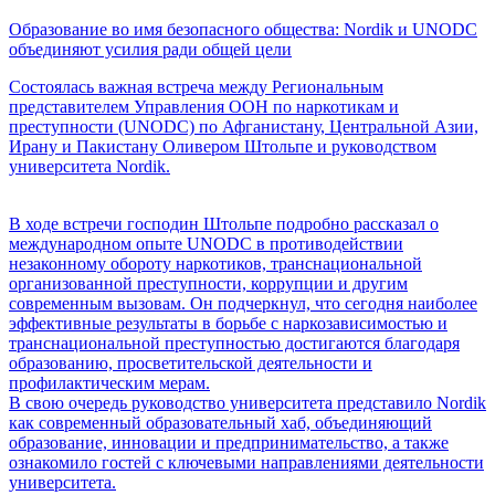
Образование во имя безопасного общества: Nordik и UNODC
объединяют усилия ради общей цели
Состоялась важная встреча между Региональным
представителем Управления ООН по наркотикам и
преступности (UNODC) по Афганистану, Центральной Азии,
Ирану и Пакистану Оливером Штольпе и руководством
университета Nordik.
В ходе встречи господин Штольпе подробно рассказал о
международном опыте UNODC в противодействии
незаконному обороту наркотиков, транснациональной
организованной преступности, коррупции и другим
современным вызовам. Он подчеркнул, что сегодня наиболее
эффективные результаты в борьбе с наркозависимостью и
транснациональной преступностью достигаются благодаря
образованию, просветительской деятельности и
профилактическим мерам.
В свою очередь руководство университета представило Nordik
как современный образовательный хаб, объединяющий
образование, инновации и предпринимательство, а также
ознакомило гостей с ключевыми направлениями деятельности
университета.