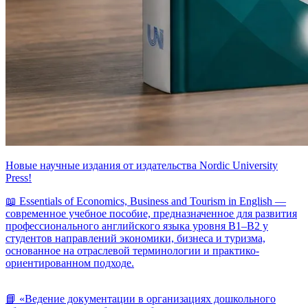
Новые научные издания от издательства Nordic University
Press!
📖 Essentials of Economics, Business and Tourism in English —
современное учебное пособие, предназначенное для развития
профессионального английского языка уровня B1–B2 у
студентов направлений экономики, бизнеса и туризма,
основанное на отраслевой терминологии и практико-
ориентированном подходе.
📘 «Ведение документации в организациях дошкольного