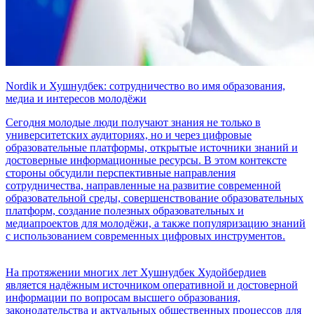
Nordik и Хушнудбек: сотрудничество во имя образования,
медиа и интересов молодёжи
Сегодня молодые люди получают знания не только в
университетских аудиториях, но и через цифровые
образовательные платформы, открытые источники знаний и
достоверные информационные ресурсы. В этом контексте
стороны обсудили перспективные направления
сотрудничества, направленные на развитие современной
образовательной среды, совершенствование образовательных
платформ, создание полезных образовательных и
медиапроектов для молодёжи, а также популяризацию знаний
с использованием современных цифровых инструментов.
На протяжении многих лет Хушнудбек Худойбердиев
является надёжным источником оперативной и достоверной
информации по вопросам высшего образования,
законодательства и актуальных общественных процессов для