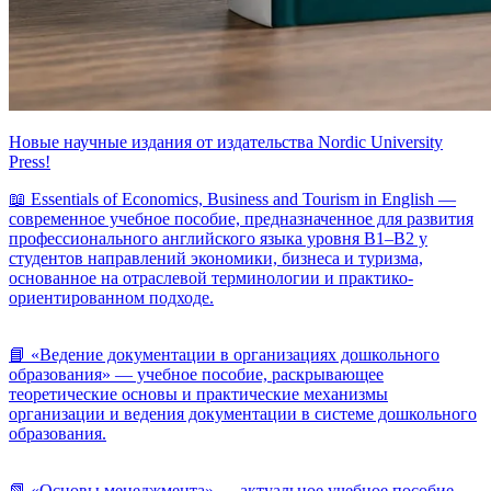
Новые научные издания от издательства Nordic University
Press!
📖 Essentials of Economics, Business and Tourism in English —
современное учебное пособие, предназначенное для развития
профессионального английского языка уровня B1–B2 у
студентов направлений экономики, бизнеса и туризма,
основанное на отраслевой терминологии и практико-
ориентированном подходе.
📘 «Ведение документации в организациях дошкольного
образования» — учебное пособие, раскрывающее
теоретические основы и практические механизмы
организации и ведения документации в системе дошкольного
образования.
📗 «Основы менеджмента» — актуальное учебное пособие,