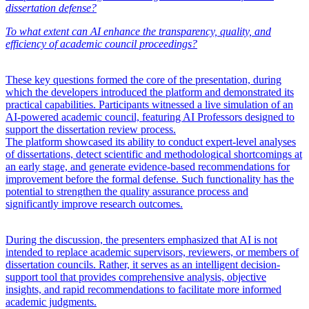
dissertation defense?
To what extent can AI enhance the transparency, quality, and
efficiency of academic council proceedings?
These key questions formed the core of the presentation, during
which the developers introduced the platform and demonstrated its
practical capabilities. Participants witnessed a live simulation of an
AI-powered academic council, featuring AI Professors designed to
support the dissertation review process.
The platform showcased its ability to conduct expert-level analyses
of dissertations, detect scientific and methodological shortcomings at
an early stage, and generate evidence-based recommendations for
improvement before the formal defense. Such functionality has the
potential to strengthen the quality assurance process and
significantly improve research outcomes.
During the discussion, the presenters emphasized that AI is not
intended to replace academic supervisors, reviewers, or members of
dissertation councils. Rather, it serves as an intelligent decision-
support tool that provides comprehensive analysis, objective
insights, and rapid recommendations to facilitate more informed
academic judgments.