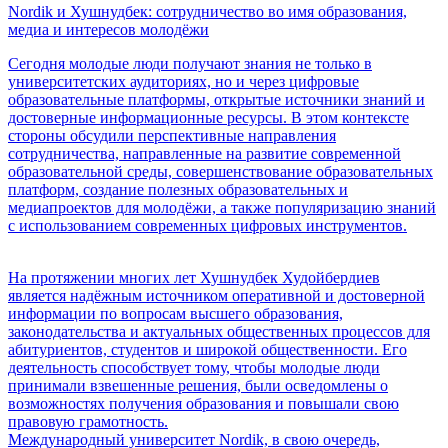
Nordik и Хушнудбек: сотрудничество во имя образования,
медиа и интересов молодёжи
Сегодня молодые люди получают знания не только в
университетских аудиториях, но и через цифровые
образовательные платформы, открытые источники знаний и
достоверные информационные ресурсы. В этом контексте
стороны обсудили перспективные направления
сотрудничества, направленные на развитие современной
образовательной среды, совершенствование образовательных
платформ, создание полезных образовательных и
медиапроектов для молодёжи, а также популяризацию знаний
с использованием современных цифровых инструментов.
На протяжении многих лет Хушнудбек Худойбердиев
является надёжным источником оперативной и достоверной
информации по вопросам высшего образования,
законодательства и актуальных общественных процессов для
абитуриентов, студентов и широкой общественности. Его
деятельность способствует тому, чтобы молодые люди
принимали взвешенные решения, были осведомлены о
возможностях получения образования и повышали свою
правовую грамотность.
Международный университет Nordik, в свою очередь,