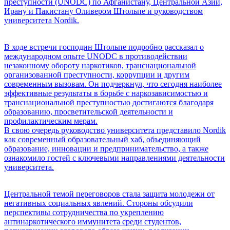
преступности (UNODC) по Афганистану, Центральной Азии,
Ирану и Пакистану Оливером Штольпе и руководством
университета Nordik.
В ходе встречи господин Штольпе подробно рассказал о
международном опыте UNODC в противодействии
незаконному обороту наркотиков, транснациональной
организованной преступности, коррупции и другим
современным вызовам. Он подчеркнул, что сегодня наиболее
эффективные результаты в борьбе с наркозависимостью и
транснациональной преступностью достигаются благодаря
образованию, просветительской деятельности и
профилактическим мерам.
В свою очередь руководство университета представило Nordik
как современный образовательный хаб, объединяющий
образование, инновации и предпринимательство, а также
ознакомило гостей с ключевыми направлениями деятельности
университета.
Центральной темой переговоров стала защита молодежи от
негативных социальных явлений. Стороны обсудили
перспективы сотрудничества по укреплению
антинаркотического иммунитета среди студентов,