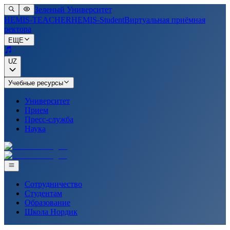
Зеленый Университет
HEMIS-TEACHER
HEMIS-Student
Виртуальная приёмная
ректора
ЕЩЕ
UZ
Учебные ресурсы
Университет
Прием
Пресс-служба
Наука
Сотрудничество
Студентам
Образование
Школа Нордик