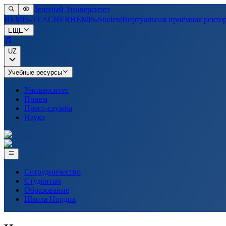
Зеленый Университет
HEMIS-TEACHER
HEMIS-Student
Виртуальная приёмная ректо
ЕЩЕ
UZ
Учебные ресурсы
Университет
Прием
Пресс-служба
Наука
Сотрудничество
Студентам
Образование
Школа Нордик