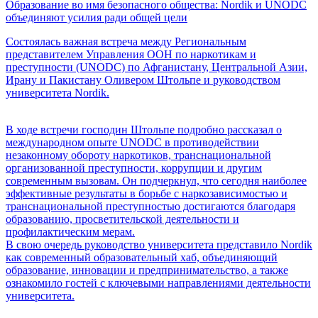
Образование во имя безопасного общества: Nordik и UNODC
объединяют усилия ради общей цели
Состоялась важная встреча между Региональным
представителем Управления ООН по наркотикам и
преступности (UNODC) по Афганистану, Центральной Азии,
Ирану и Пакистану Оливером Штольпе и руководством
университета Nordik.
В ходе встречи господин Штольпе подробно рассказал о
международном опыте UNODC в противодействии
незаконному обороту наркотиков, транснациональной
организованной преступности, коррупции и другим
современным вызовам. Он подчеркнул, что сегодня наиболее
эффективные результаты в борьбе с наркозависимостью и
транснациональной преступностью достигаются благодаря
образованию, просветительской деятельности и
профилактическим мерам.
В свою очередь руководство университета представило Nordik
как современный образовательный хаб, объединяющий
образование, инновации и предпринимательство, а также
ознакомило гостей с ключевыми направлениями деятельности
университета.