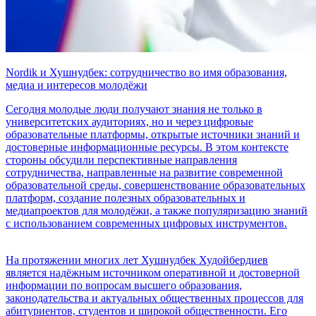
Nordik и Хушнудбек: сотрудничество во имя образования,
медиа и интересов молодёжи
Сегодня молодые люди получают знания не только в
университетских аудиториях, но и через цифровые
образовательные платформы, открытые источники знаний и
достоверные информационные ресурсы. В этом контексте
стороны обсудили перспективные направления
сотрудничества, направленные на развитие современной
образовательной среды, совершенствование образовательных
платформ, создание полезных образовательных и
медиапроектов для молодёжи, а также популяризацию знаний
с использованием современных цифровых инструментов.
На протяжении многих лет Хушнудбек Худойбердиев
является надёжным источником оперативной и достоверной
информации по вопросам высшего образования,
законодательства и актуальных общественных процессов для
абитуриентов, студентов и широкой общественности. Его