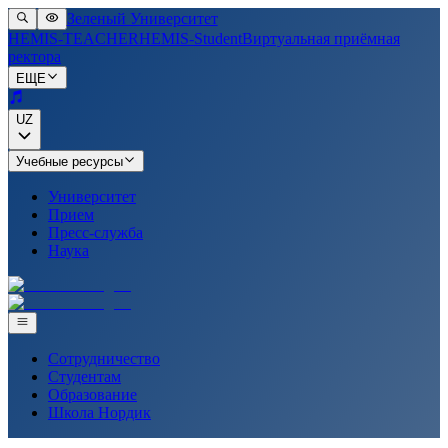
Зеленый Университет
HEMIS-TEACHER
HEMIS-Student
Виртуальная приёмная
ректора
ЕЩЕ
UZ
Учебные ресурсы
Университет
Прием
Пресс-служба
Наука
Сотрудничество
Студентам
Образование
Школа Нордик