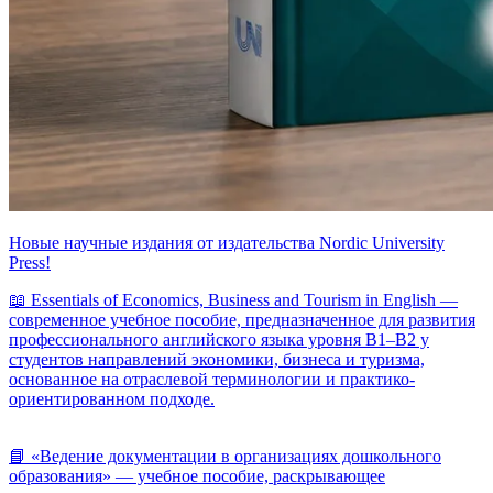
Новые научные издания от издательства Nordic University
Press!
📖 Essentials of Economics, Business and Tourism in English —
современное учебное пособие, предназначенное для развития
профессионального английского языка уровня B1–B2 у
студентов направлений экономики, бизнеса и туризма,
основанное на отраслевой терминологии и практико-
ориентированном подходе.
📘 «Ведение документации в организациях дошкольного
образования» — учебное пособие, раскрывающее