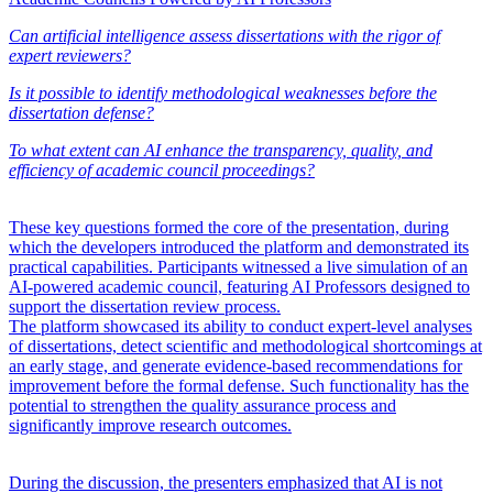
Can artificial intelligence assess dissertations with the rigor of
expert reviewers?
Is it possible to identify methodological weaknesses before the
dissertation defense?
To what extent can AI enhance the transparency, quality, and
efficiency of academic council proceedings?
These key questions formed the core of the presentation, during
which the developers introduced the platform and demonstrated its
practical capabilities. Participants witnessed a live simulation of an
AI-powered academic council, featuring AI Professors designed to
support the dissertation review process.
The platform showcased its ability to conduct expert-level analyses
of dissertations, detect scientific and methodological shortcomings at
an early stage, and generate evidence-based recommendations for
improvement before the formal defense. Such functionality has the
potential to strengthen the quality assurance process and
significantly improve research outcomes.
During the discussion, the presenters emphasized that AI is not