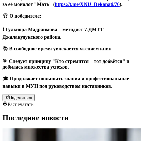
за её монолог "Мать" (
https://t.me/XNU_Dekanati/76
).
🏆
О победителе:
❗️
Гульнора Мадраимова – методист 7-ДМТТ
Джалакудукского района.
📚
В свободное время увлекается чтением книг.
🎯
Следует принципу "Кто стремится – тот добьётся" и
добилась множества успехов.
🎓
Продолжает повышать знания и профессиональные
навыки в МУН под руководством наставников.
Поделиться
Распечатать
Последние новости