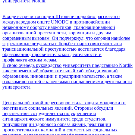
университета Nordik.
В ходе встречи господин Штольпе подробно рассказал о
международном опыте UNODC в противодействии
незаконному обороту наркотиков, транснациональной
организованной преступности, коррупции и другим
современным вызовам. Он подчеркнул, что сегодня наиболее
эффективные результаты в борьбе с наркозависимостью и
транснациональной преступностью достигаются благодаря
образованию, просветительской деятельности и
профилактическим мерам.
В свою очередь руководство университета представило Nordik
как современный образовательный хаб, объединяющий
образование, инновации и предпринимательство, а также
ознакомило гостей с ключевыми направлениями деятельности
университета.
Центральной темой переговоров стала защита молодежи от
негативных социальных явлений. Стороны обсудили
перспективы сотрудничества по укреплению
антинаркотического иммунитета среди студентов,
популяризации здорового образа жизни, реализации
просветительских кампаний и совместных социальных