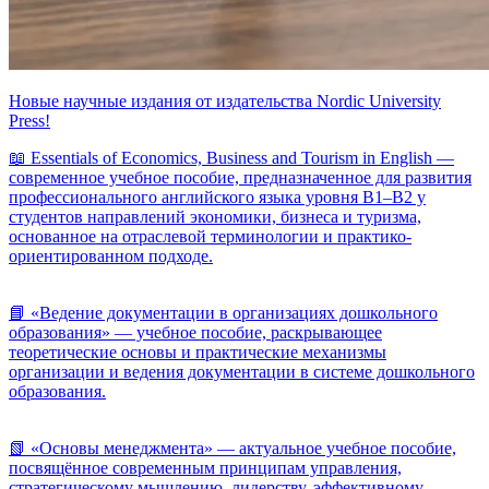
Новые научные издания от издательства Nordic University
Press!
📖 Essentials of Economics, Business and Tourism in English —
современное учебное пособие, предназначенное для развития
профессионального английского языка уровня B1–B2 у
студентов направлений экономики, бизнеса и туризма,
основанное на отраслевой терминологии и практико-
ориентированном подходе.
📘 «Ведение документации в организациях дошкольного
образования» — учебное пособие, раскрывающее
теоретические основы и практические механизмы
организации и ведения документации в системе дошкольного
образования.
📗 «Основы менеджмента» — актуальное учебное пособие,
посвящённое современным принципам управления,
стратегическому мышлению, лидерству, эффективному