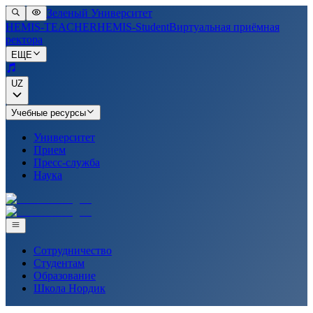
Зеленый Университет
HEMIS-TEACHER
HEMIS-Student
Виртуальная приёмная
ректора
ЕЩЕ
UZ
Учебные ресурсы
Университет
Прием
Пресс-служба
Наука
Сотрудничество
Студентам
Образование
Школа Нордик