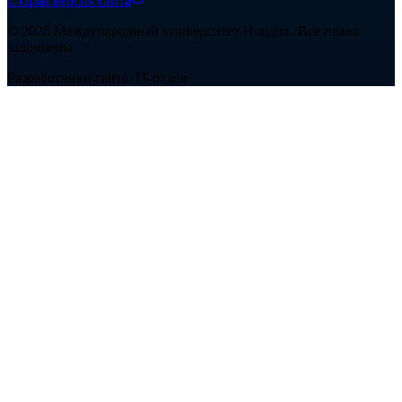
Старая версия сайта
©
2026
Международный университет Нордик
.
Все права
защищены
Разработчики сайта: IT-отдел