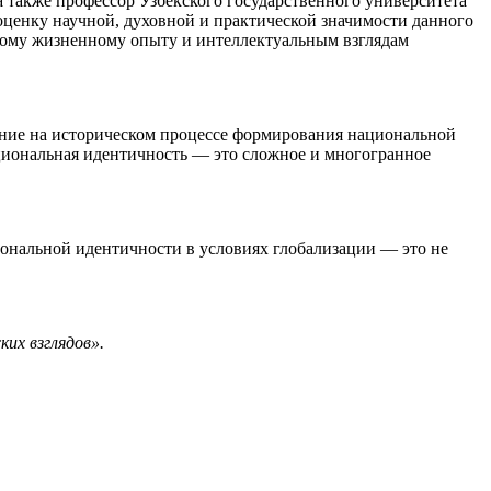
 а также профессор Узбекского государственного университета
ценку научной, духовной и практической значимости данного
атому жизненному опыту и интеллектуальным взглядам
ие на историческом процессе формирования национальной
национальная идентичность — это сложное и многогранное
ональной идентичности в условиях глобализации — это не
их взглядов».