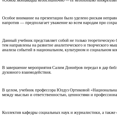
«Одной мотивации недостаточно — её необходимо подкреплят
Особое внимание на презентации было уделено рискам неправи
напротив — предполагает уважение ко всем народам при сохр
Данный учебник представляет собой не только теоретическую б
тем направлены на развитие аналитического и творческого мы
анализа событий в национальном, культурном и социальном ко
В завершение мероприятия Салим Дониёров передал в дар библ
духовного взаимодействия.
В целом, учебник профессора Юлдуз Ортиковой «Национальная
между мыслью и ответственностью, ценностями и профессиона
Коллектив кафедры социальных наук и журналистики, а также 