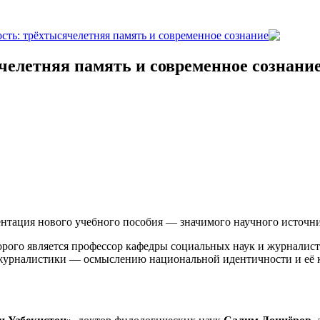
ть: трёхтысячелетняя память и современное сознание
елетняя память и современное сознани
нтация нового учебного пособия — значимого научного источн
торого является профессор кафедры социальных наук и журналис
 журналистики — осмыслению национальной идентичности и её