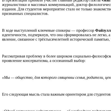
В презентации приняли участие главный редактор газеты
«Янг
журналистики и массовых коммуникаций, доктор филологичес
издания. Для студентов мероприятие стало не только знакомс
признанных специалистов.
В ходе выступлений ключевые спикеры — профессор
Файзулл
идентичности, подчеркнув, что она сформировалась не легко, 
явление, связанное с трёхтысячелетней исторической памятью,
Рассматривая проблему в более широком социально-философско
проявление консерватизма, а осознанный выбор:
«Мы — общество, для которого священны семья, родители, цен
Его следующая мысль стала важным ориентиром для студентов