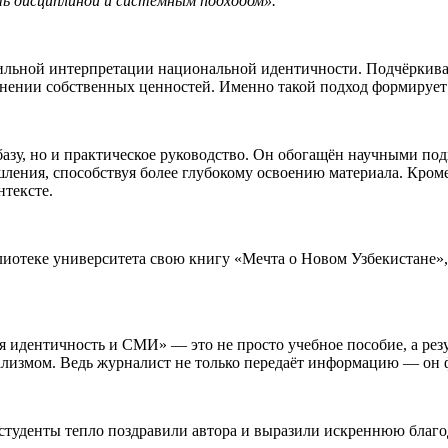
ь дисциплиной и системным подходом».
льной интерпретации национальной идентичности. Подчёркивалос
анении собственных ценностей. Именно такой подход формирует
азу, но и практическое руководство. Он обогащён научными под
шления, способствуя более глубокому освоению материала. Кром
нтексте.
иотеке университета свою книгу «Мечта о Новом Узбекистане»,
 идентичность и СМИ» — это не просто учебное пособие, а резу
лизмом. Ведь журналист не только передаёт информацию — он 
студенты тепло поздравили автора и выразили искреннюю благод