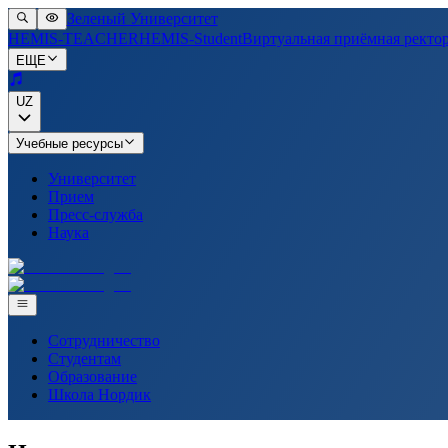
Зеленый Университет
HEMIS-TEACHER
HEMIS-Student
Виртуальная приёмная ректо
ЕЩЕ
UZ
Учебные ресурсы
Университет
Прием
Пресс-служба
Наука
Сотрудничество
Студентам
Образование
Школа Нордик