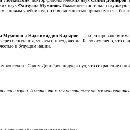
и Узбекистон»
, доктор филологических наук
Салим Дониёров
,
ких наук
Файзулла Муминов.
Уважаемые гости дали глубокую о
твом с новым учебником, но и возможностью прикоснуться к бог
а Муминов
и
Наджимиддин Кадыров
— акцентировали вниман
а через испытания, утраты и преодоление. Было отмечено, что 
 честью и будущим нации.
м контексте, Салим Дониёров подчеркнул, что сохранение наци
ности и корни. Именно этим мы отличаемся от космополитическ
: