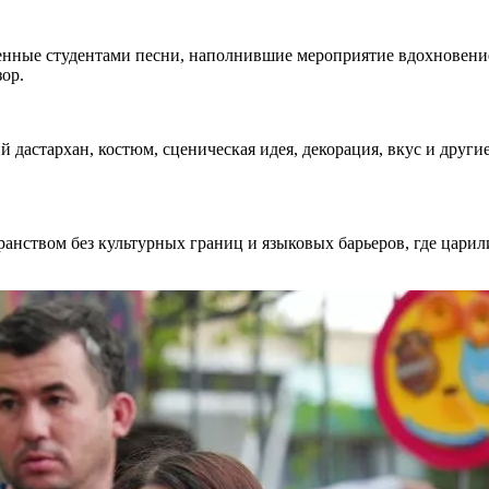
нные студентами песни, наполнившие мероприятие вдохновение
зор.
дастархан, костюм, сценическая идея, декорация, вкус и други
анством без культурных границ и языковых барьеров, где царили