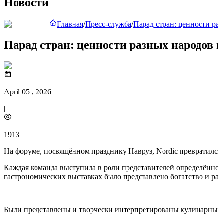
Новости
Главная
/
Пресс-служба
/
Парад стран: ценности р
Парад стран: ценности разных народов 
April 05 , 2026
|
1913
На форуме, посвящённом празднику Навруз, Nordic превратил
Каждая команда выступила в роли представителей определённой
гастрономических выставках было представлено богатство и р
Были представлены и творчески интерпретированы кулинарны