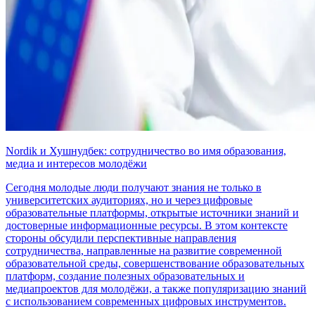
Nordik и Хушнудбек: сотрудничество во имя образования,
медиа и интересов молодёжи
Сегодня молодые люди получают знания не только в
университетских аудиториях, но и через цифровые
образовательные платформы, открытые источники знаний и
достоверные информационные ресурсы. В этом контексте
стороны обсудили перспективные направления
сотрудничества, направленные на развитие современной
образовательной среды, совершенствование образовательных
платформ, создание полезных образовательных и
медиапроектов для молодёжи, а также популяризацию знаний
с использованием современных цифровых инструментов.