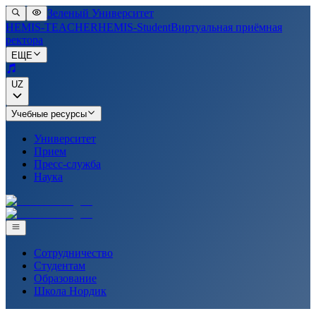
Зеленый Университет
HEMIS-TEACHER
HEMIS-Student
Виртуальная приёмная
ректора
ЕЩЕ
UZ
Учебные ресурсы
Университет
Прием
Пресс-служба
Наука
Сотрудничество
Студентам
Образование
Школа Нордик