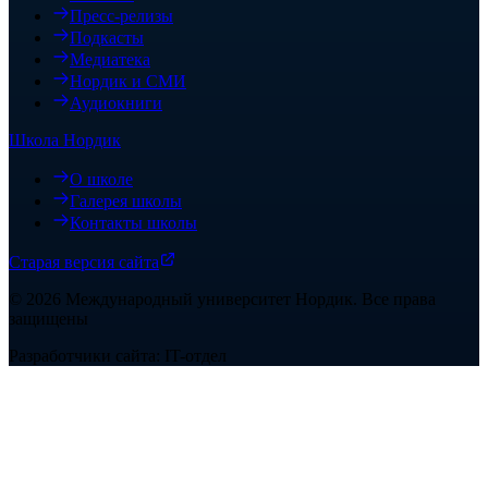
Пресс-релизы
Подкасты
Медиатека
Нордик и СМИ
Аудиокниги
Школа Нордик
О школе
Галерея школы
Контакты школы
Старая версия сайта
©
2026
Международный университет Нордик
.
Все права
защищены
Разработчики сайта: IT-отдел