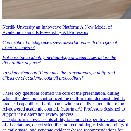
Nordik Unversity an Innovative Platform: A New Model of
Academic Councils Powered by AI Professors
Can artificial intelligence assess dissertations with the rigor of
expert reviewers?
Is it possible to identify methodological weaknesses before the
dissertation defense?
To what extent can AI enhance the transparency, quality, and
efficiency of academic council proceedings?
These key questions formed the core of the presentation, during
which the developers introduced the platform and demonstrated its
practical capabilities. Participants witnessed a live simulation of an
AI-powered academic council, featuring AI Professors designed to
support the dissertation review process.
The platform showcased its ability to conduct expert-level analyses
of dissertations, detect scientific and methodological shortcomings at
an early stage, and generate evidence-based recommendations for