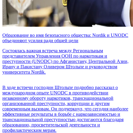
Образование во имя безопасного общества: Nordik и UNODC
объединяют усилия ради общей цели
Состоялась важная встреча между Региональным
представителем Управления ООН по наркотикам и
преступности (UNODC) по Афганистану, Центральной Азии,
Ирану и Пакистану Оливером Штольпе и руководством
университета Nordik.
В ходе встречи господин Штольпе подробно рассказал о
международном опыте UNODC в противодействии
незаконному обороту наркотиков, транснациональной
организованной преступности, коррупции и другим
современным вызовам. Он подчеркнул, что сегодня наиболее
эффективные результаты в борьбе с наркозависимостью и
транснациональной преступностью достигаются благодаря
образованию, просветительской деятельности и
профилактическим мерам.