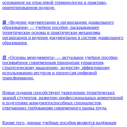
основанное на отраслевой терминологии и практико-
ориентированном подходе.
📘 «Ведение документации в организациях дошкольного
образования» — учебное пособие, раскрывающее
теоретические основы и практические механизмы
организации и ведения документации в системе дошкольного
образования.
📗 «Основы менеджмента» — актуальное учебное пособие,
посвящённое современным принципам управления,
стратегическому мышлению, лидерству, эффективному
использованию ресурсов и процессам цифровой
трансформации.
Новые издания способствуют укреплению теоретических
знаний студентов, развитию профессиональных компетенций
и подготовке конкурентоспособных специалистов,
отвечающих требованиям современного рынка труда.
Кроме того, данные учебные пособия являются надёжным