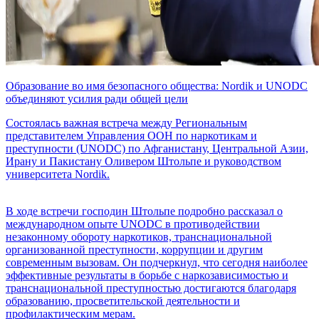
Образование во имя безопасного общества: Nordik и UNODC
объединяют усилия ради общей цели
Состоялась важная встреча между Региональным
представителем Управления ООН по наркотикам и
преступности (UNODC) по Афганистану, Центральной Азии,
Ирану и Пакистану Оливером Штольпе и руководством
университета Nordik.
В ходе встречи господин Штольпе подробно рассказал о
международном опыте UNODC в противодействии
незаконному обороту наркотиков, транснациональной
организованной преступности, коррупции и другим
современным вызовам. Он подчеркнул, что сегодня наиболее
эффективные результаты в борьбе с наркозависимостью и
транснациональной преступностью достигаются благодаря
образованию, просветительской деятельности и
профилактическим мерам.