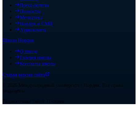
Пресс-релизы
Подкасты
Медиатека
Нордик и СМИ
Аудиокниги
Школа Нордик
О школе
Галерея школы
Контакты школы
Старая версия сайта
©
2026
Международный университет Нордик
.
Все права
защищены
Разработчики сайта: IT-отдел