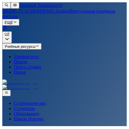
Зеленый Университет
HEMIS-TEACHER
HEMIS-Student
Виртуальная приёмная
ректора
ЕЩЕ
UZ
Учебные ресурсы
Университет
Прием
Пресс-служба
Наука
Сотрудничество
Студентам
Образование
Школа Нордик