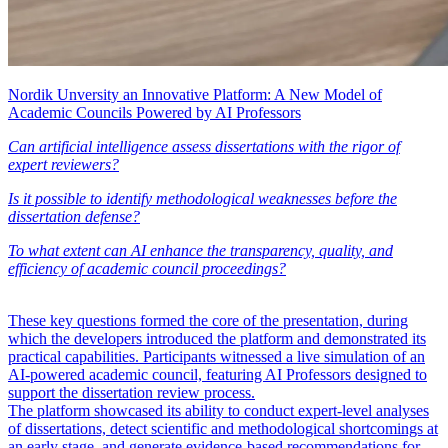
Nordik Unversity an Innovative Platform: A New Model of
Academic Councils Powered by AI Professors
Can artificial intelligence assess dissertations with the rigor of
expert reviewers?
Is it possible to identify methodological weaknesses before the
dissertation defense?
To what extent can AI enhance the transparency, quality, and
efficiency of academic council proceedings?
These key questions formed the core of the presentation, during
which the developers introduced the platform and demonstrated its
practical capabilities. Participants witnessed a live simulation of an
AI-powered academic council, featuring AI Professors designed to
support the dissertation review process.
The platform showcased its ability to conduct expert-level analyses
of dissertations, detect scientific and methodological shortcomings at
an early stage, and generate evidence-based recommendations for