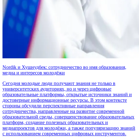
Nordik и Хушнудбек: сотрудничество во имя образования,
медиа и интересов молодёжи
Сегодня молодые люди получают знания не только в
университетских аудиториях, но и через цифровые
образовательные платформы, открытые источники знаний и
достоверные информационные ресурсы. В этом контексте
стороны обсудили перспективные направления
сотрудничества, направленные на развитие современной
образовательной среды, совершенствование образовательных
платформ, создание полезных образовательных и
медиапроектов для молодёжи, а также популяризацию знаний
с использованием современных цифровых инструментов.