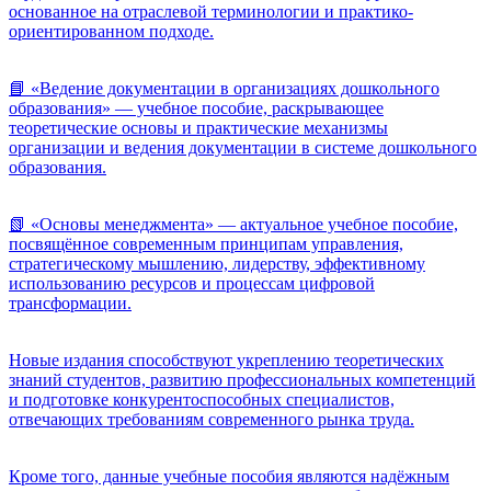
основанное на отраслевой терминологии и практико-
ориентированном подходе.
📘 «Ведение документации в организациях дошкольного
образования» — учебное пособие, раскрывающее
теоретические основы и практические механизмы
организации и ведения документации в системе дошкольного
образования.
📗 «Основы менеджмента» — актуальное учебное пособие,
посвящённое современным принципам управления,
стратегическому мышлению, лидерству, эффективному
использованию ресурсов и процессам цифровой
трансформации.
Новые издания способствуют укреплению теоретических
знаний студентов, развитию профессиональных компетенций
и подготовке конкурентоспособных специалистов,
отвечающих требованиям современного рынка труда.
Кроме того, данные учебные пособия являются надёжным