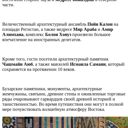
части.
Величественный архитектурный ансамбль
Пойи Калон
на
площади Регистан, а также медресе
Мир Араба
и
Амир
Алимхана
, комплекс
Болои Ховуз
произвели большое
впечатление на иностранных делегатов.
Кроме того, гости посетили архитектурный памятник
Чашмайи Аюб
, а также мавзолей
Исмаила Самани
, который
сохраняется на протяжении 10 веков.
Бухарские памятники, монументы, архитектурные
жемчужины, святыни, древние стены и оживленные торговые
ряды очаровывают гарвардцев своей древней историей и
таинственностью. Во время путешествия они могут в полной
мере почувствовать волшебную атмосферу Востока.