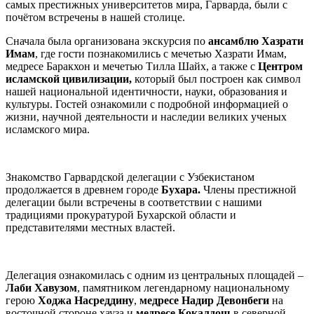
самых престижных университетов мира, Гарварда, были с
почётом встречены в нашей столице.
Сначала была организована экскурсия по
ансамблю Хазрати
Имам
, где гости познакомились с мечетью Хазрати Имам,
медресе Баракхон и мечетью Тилла Шайх, а также с
Центром
исламской цивилизации,
который был построен как символ
нашей национальной идентичности, науки, образования и
культуры. Гостей ознакомили с подробной информацией о
жизни, научной деятельности и наследии великих ученых
исламского мира.
Знакомство Гарвардской делегации с Узбекистаном
продолжается в древнем городе
Бухара.
Члены престижной
делегации были встречены в соответствии с нашими
традициями прокуратурой Бухарской области и
представителями местных властей.
Делегация ознакомилась с одним из центральных площадей –
Лаби Хавузом
, памятником легендарному национальному
герою
Ходжа Насреддину
,
медресе Надир Девонбеги
на
восточной стороне хауза и
медресе Кокалдош
в северной