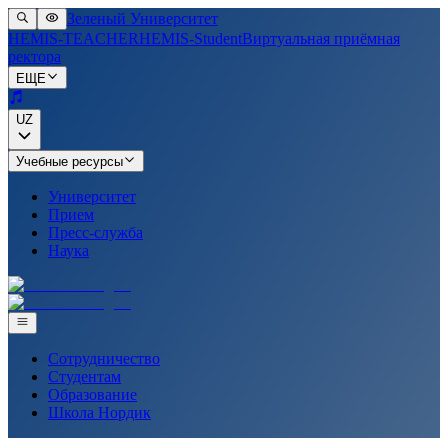
Зеленый Университет
HEMIS-TEACHER
HEMIS-Student
Виртуальная приёмная
ректора
ЕЩЕ
UZ
Учебные ресурсы
Университет
Прием
Пресс-служба
Наука
Сотрудничество
Студентам
Образование
Школа Нордик