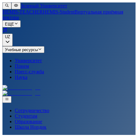
Зеленый Университет
HEMIS-TEACHER
HEMIS-Student
Виртуальная приёмная
ректора
ЕЩЕ
UZ
Учебные ресурсы
Университет
Прием
Пресс-служба
Наука
Сотрудничество
Студентам
Образование
Школа Нордик