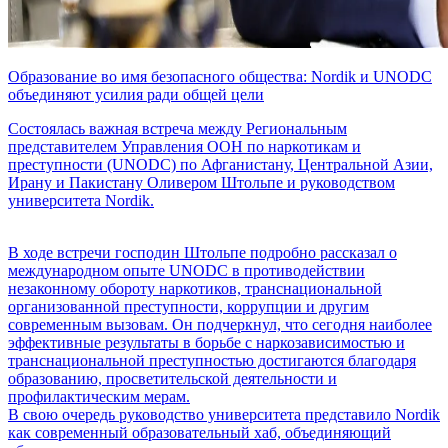
Образование во имя безопасного общества: Nordik и UNODC
объединяют усилия ради общей цели
Состоялась важная встреча между Региональным
представителем Управления ООН по наркотикам и
преступности (UNODC) по Афганистану, Центральной Азии,
Ирану и Пакистану Оливером Штольпе и руководством
университета Nordik.
В ходе встречи господин Штольпе подробно рассказал о
международном опыте UNODC в противодействии
незаконному обороту наркотиков, транснациональной
организованной преступности, коррупции и другим
современным вызовам. Он подчеркнул, что сегодня наиболее
эффективные результаты в борьбе с наркозависимостью и
транснациональной преступностью достигаются благодаря
образованию, просветительской деятельности и
профилактическим мерам.
В свою очередь руководство университета представило Nordik
как современный образовательный хаб, объединяющий