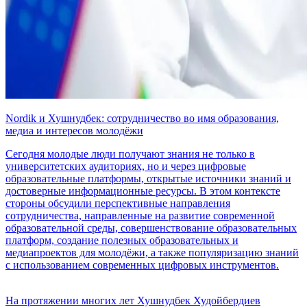
Nordik и Хушнудбек: сотрудничество во имя образования,
медиа и интересов молодёжи
Сегодня молодые люди получают знания не только в
университетских аудиториях, но и через цифровые
образовательные платформы, открытые источники знаний и
достоверные информационные ресурсы. В этом контексте
стороны обсудили перспективные направления
сотрудничества, направленные на развитие современной
образовательной среды, совершенствование образовательных
платформ, создание полезных образовательных и
медиапроектов для молодёжи, а также популяризацию знаний
с использованием современных цифровых инструментов.
На протяжении многих лет Хушнудбек Худойбердиев