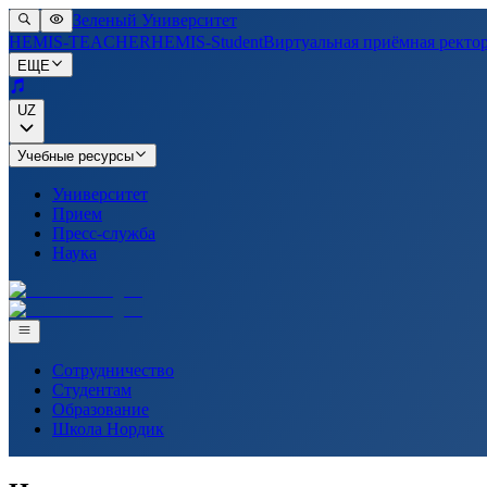
Зеленый Университет
HEMIS-TEACHER
HEMIS-Student
Виртуальная приёмная ректо
ЕЩЕ
UZ
Учебные ресурсы
Университет
Прием
Пресс-служба
Наука
Сотрудничество
Студентам
Образование
Школа Нордик