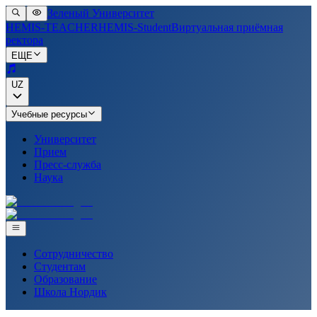
Зеленый Университет
HEMIS-TEACHER
HEMIS-Student
Виртуальная приёмная
ректора
ЕЩЕ
UZ
Учебные ресурсы
Университет
Прием
Пресс-служба
Наука
Сотрудничество
Студентам
Образование
Школа Нордик