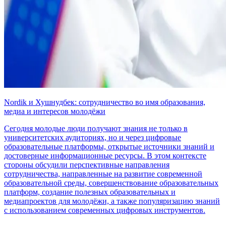
Nordik и Хушнудбек: сотрудничество во имя образования,
медиа и интересов молодёжи
Сегодня молодые люди получают знания не только в
университетских аудиториях, но и через цифровые
образовательные платформы, открытые источники знаний и
достоверные информационные ресурсы. В этом контексте
стороны обсудили перспективные направления
сотрудничества, направленные на развитие современной
образовательной среды, совершенствование образовательных
платформ, создание полезных образовательных и
медиапроектов для молодёжи, а также популяризацию знаний
с использованием современных цифровых инструментов.