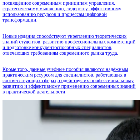
посвящённое современным принципам управления,
стратегическому мышлению, лидерству, эффективному
использованию ресурсов и процессам цифровой
трансформации.
Новые издания способствуют укреплению теоретических
знаний студентов, развитию профессиональных компетенций
и подготовке конкурентоспособных специалистов,
отвечающих требованиям современного рынка труда.
Кроме того, данные учебные пособия являются надёжным
практическим ресурсом для специалистов, работающих в
соответствующих сферах, содействуя их профессиональному
развитию и эффективному применению современных знаний
в практической деятельности.