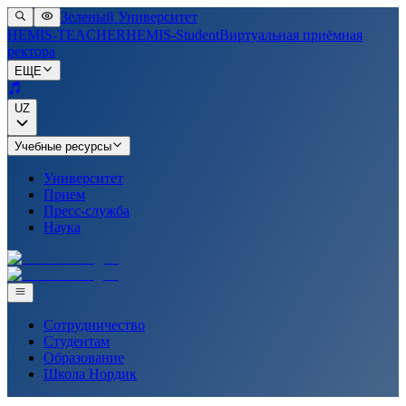
Зеленый Университет
HEMIS-TEACHER
HEMIS-Student
Виртуальная приёмная
ректора
ЕЩЕ
UZ
Учебные ресурсы
Университет
Прием
Пресс-служба
Наука
Сотрудничество
Студентам
Образование
Школа Нордик