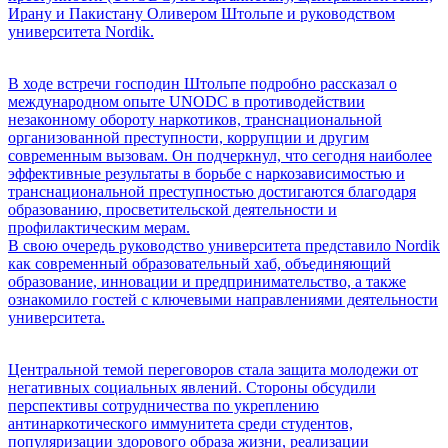
Ирану и Пакистану Оливером Штольпе и руководством
университета Nordik.
В ходе встречи господин Штольпе подробно рассказал о
международном опыте UNODC в противодействии
незаконному обороту наркотиков, транснациональной
организованной преступности, коррупции и другим
современным вызовам. Он подчеркнул, что сегодня наиболее
эффективные результаты в борьбе с наркозависимостью и
транснациональной преступностью достигаются благодаря
образованию, просветительской деятельности и
профилактическим мерам.
В свою очередь руководство университета представило Nordik
как современный образовательный хаб, объединяющий
образование, инновации и предпринимательство, а также
ознакомило гостей с ключевыми направлениями деятельности
университета.
Центральной темой переговоров стала защита молодежи от
негативных социальных явлений. Стороны обсудили
перспективы сотрудничества по укреплению
антинаркотического иммунитета среди студентов,
популяризации здорового образа жизни, реализации