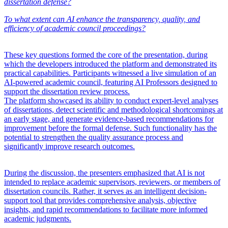
dissertation defense?
To what extent can AI enhance the transparency, quality, and
efficiency of academic council proceedings?
These key questions formed the core of the presentation, during
which the developers introduced the platform and demonstrated its
practical capabilities. Participants witnessed a live simulation of an
AI-powered academic council, featuring AI Professors designed to
support the dissertation review process.
The platform showcased its ability to conduct expert-level analyses
of dissertations, detect scientific and methodological shortcomings at
an early stage, and generate evidence-based recommendations for
improvement before the formal defense. Such functionality has the
potential to strengthen the quality assurance process and
significantly improve research outcomes.
During the discussion, the presenters emphasized that AI is not
intended to replace academic supervisors, reviewers, or members of
dissertation councils. Rather, it serves as an intelligent decision-
support tool that provides comprehensive analysis, objective
insights, and rapid recommendations to facilitate more informed
academic judgments.