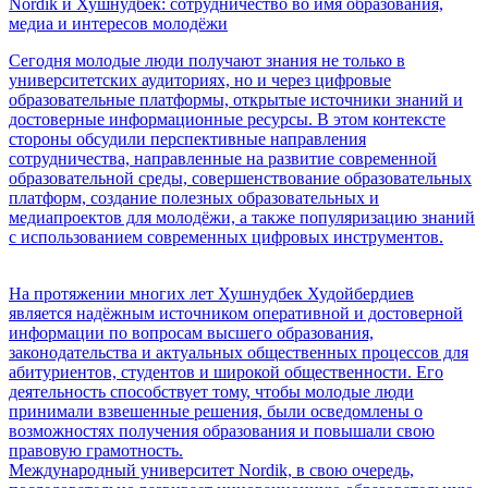
Nordik и Хушнудбек: сотрудничество во имя образования,
медиа и интересов молодёжи
Сегодня молодые люди получают знания не только в
университетских аудиториях, но и через цифровые
образовательные платформы, открытые источники знаний и
достоверные информационные ресурсы. В этом контексте
стороны обсудили перспективные направления
сотрудничества, направленные на развитие современной
образовательной среды, совершенствование образовательных
платформ, создание полезных образовательных и
медиапроектов для молодёжи, а также популяризацию знаний
с использованием современных цифровых инструментов.
На протяжении многих лет Хушнудбек Худойбердиев
является надёжным источником оперативной и достоверной
информации по вопросам высшего образования,
законодательства и актуальных общественных процессов для
абитуриентов, студентов и широкой общественности. Его
деятельность способствует тому, чтобы молодые люди
принимали взвешенные решения, были осведомлены о
возможностях получения образования и повышали свою
правовую грамотность.
Международный университет Nordik, в свою очередь,