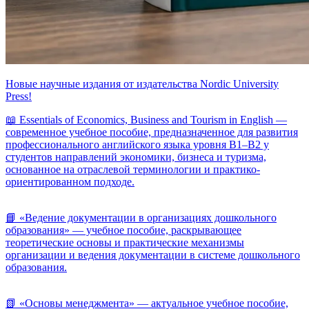
Новые научные издания от издательства Nordic University
Press!
📖 Essentials of Economics, Business and Tourism in English —
современное учебное пособие, предназначенное для развития
профессионального английского языка уровня B1–B2 у
студентов направлений экономики, бизнеса и туризма,
основанное на отраслевой терминологии и практико-
ориентированном подходе.
📘 «Ведение документации в организациях дошкольного
образования» — учебное пособие, раскрывающее
теоретические основы и практические механизмы
организации и ведения документации в системе дошкольного
образования.
📗 «Основы менеджмента» — актуальное учебное пособие,