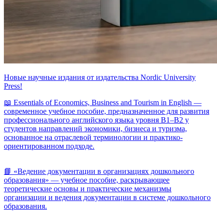
Новые научные издания от издательства Nordic University
Press!
📖 Essentials of Economics, Business and Tourism in English —
современное учебное пособие, предназначенное для развития
профессионального английского языка уровня B1–B2 у
студентов направлений экономики, бизнеса и туризма,
основанное на отраслевой терминологии и практико-
ориентированном подходе.
📘 «Ведение документации в организациях дошкольного
образования» — учебное пособие, раскрывающее
теоретические основы и практические механизмы
организации и ведения документации в системе дошкольного
образования.