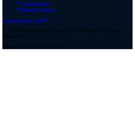
Галерея школы
Контакты школы
Старая версия сайта
©
2026
Международный университет Нордик
.
Все права
защищены
Разработчики сайта: IT-отдел