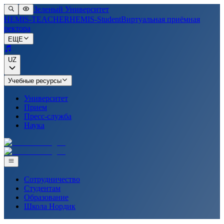
Зеленый Университет
HEMIS-TEACHER
HEMIS-Student
Виртуальная приёмная
ректора
ЕЩЕ
UZ
Учебные ресурсы
Университет
Прием
Пресс-служба
Наука
Сотрудничество
Студентам
Образование
Школа Нордик