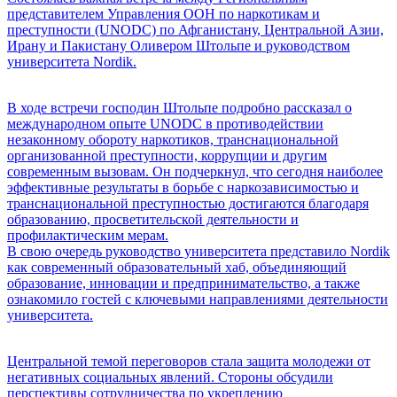
представителем Управления ООН по наркотикам и
преступности (UNODC) по Афганистану, Центральной Азии,
Ирану и Пакистану Оливером Штольпе и руководством
университета Nordik.
В ходе встречи господин Штольпе подробно рассказал о
международном опыте UNODC в противодействии
незаконному обороту наркотиков, транснациональной
организованной преступности, коррупции и другим
современным вызовам. Он подчеркнул, что сегодня наиболее
эффективные результаты в борьбе с наркозависимостью и
транснациональной преступностью достигаются благодаря
образованию, просветительской деятельности и
профилактическим мерам.
В свою очередь руководство университета представило Nordik
как современный образовательный хаб, объединяющий
образование, инновации и предпринимательство, а также
ознакомило гостей с ключевыми направлениями деятельности
университета.
Центральной темой переговоров стала защита молодежи от
негативных социальных явлений. Стороны обсудили
перспективы сотрудничества по укреплению