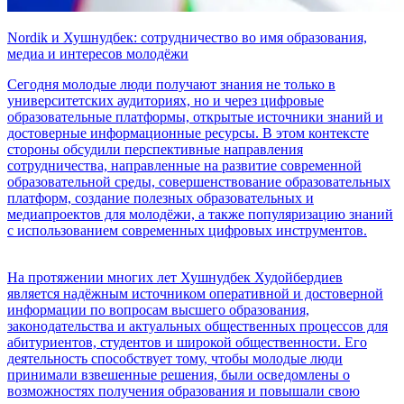
Nordik и Хушнудбек: сотрудничество во имя образования,
медиа и интересов молодёжи
Сегодня молодые люди получают знания не только в
университетских аудиториях, но и через цифровые
образовательные платформы, открытые источники знаний и
достоверные информационные ресурсы. В этом контексте
стороны обсудили перспективные направления
сотрудничества, направленные на развитие современной
образовательной среды, совершенствование образовательных
платформ, создание полезных образовательных и
медиапроектов для молодёжи, а также популяризацию знаний
с использованием современных цифровых инструментов.
На протяжении многих лет Хушнудбек Худойбердиев
является надёжным источником оперативной и достоверной
информации по вопросам высшего образования,
законодательства и актуальных общественных процессов для
абитуриентов, студентов и широкой общественности. Его
деятельность способствует тому, чтобы молодые люди
принимали взвешенные решения, были осведомлены о
возможностях получения образования и повышали свою