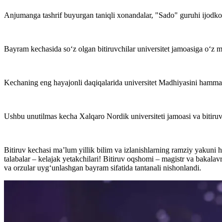
Anjumanga tashrif buyurgan taniqli xonandalar, "Sado" guruhi ijodkorla
Bayram kechasida so‘z olgan bitiruvchilar universitet jamoasiga o‘z mi
Kechaning eng hayajonli daqiqalarida universitet Madhiyasini hamma bi
Ushbu unutilmas kecha Xalqaro Nordik universiteti jamoasi va bitiru
Bitiruv kechasi ma’lum yillik bilim va izlanishlarning ramziy yakuni h
talabalar – kelajak yetakchilari! Bitiruv oqshomi – magistr va bakal
va orzular uyg‘unlashgan bayram sifatida tantanali nishonlandi.