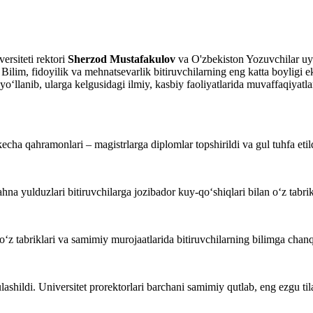
ersiteti rektori
Sherzod Mustafakulov
va O'zbekiston Yozuvchilar uy
. Bilim, fidoyilik va mehnatsevarlik bitiruvchilarning eng katta boyligi e
o‘llanib, ularga kelgusidagi ilmiy, kasbiy faoliyatlarida muvaffaqiyatlar
echa qahramonlari – magistrlarga diplomlar topshirildi va gul tuhfa etil
hna yulduzlari bitiruvchilarga jozibador kuy-qo‘shiqlari bilan o‘z tabrikl
o‘z tabriklari va samimiy murojaatlarida bitiruvchilarning bilimga chanqo
hildi. Universitet prorektorlari barchani samimiy qutlab, eng ezgu tilak