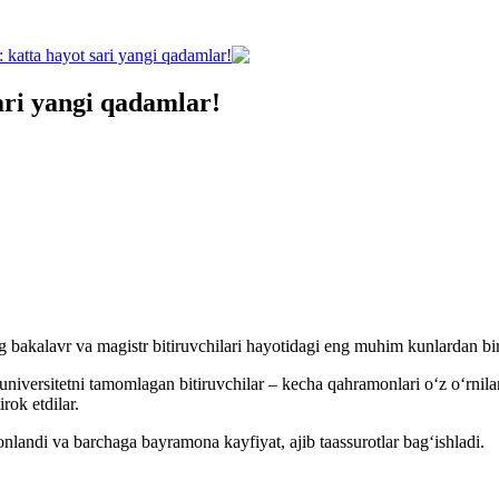
: katta hayot sari yangi qadamlar!
ari yangi qadamlar!
g bakalavr va magistr bitiruvchilari hayotidagi eng muhim kunlardan biri
ersitetni tamomlagan bitiruvchilar – kecha qahramonlari o‘z o‘rnilarini
irok etdilar.
jonlandi va barchaga bayramona kayfiyat, ajib taassurotlar bag‘ishladi.