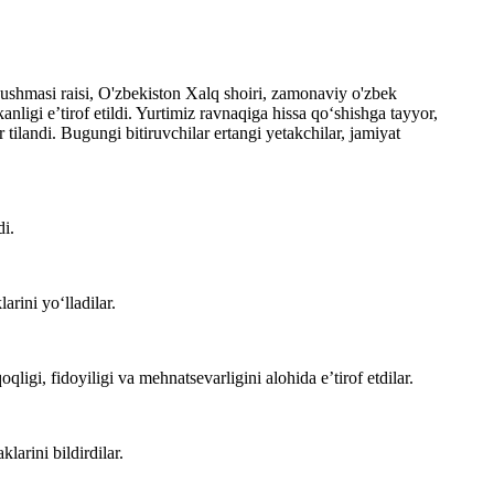
ushmasi raisi, O'zbekiston Xalq shoiri, zamonaviy o'zbek
kanligi e’tirof etildi. Yurtimiz ravnaqiga hissa qo‘shishga tayyor,
 tilandi. Bugungi bitiruvchilar ertangi yetakchilar, jamiyat
di.
arini yo‘lladilar.
qligi, fidoyiligi va mehnatsevarligini alohida e’tirof etdilar.
larini bildirdilar.