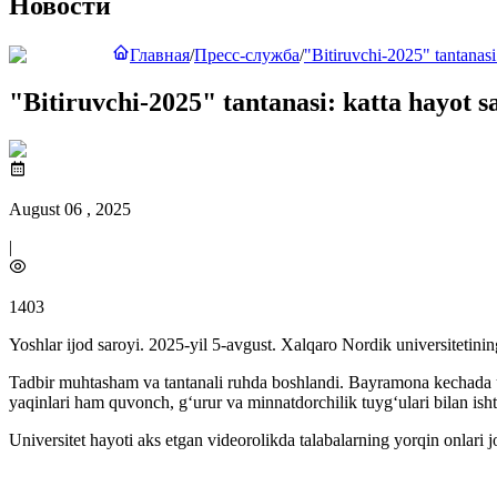
Новости
Главная
/
Пресс-служба
/
"Bitiruvchi-2025" tantanasi
"Bitiruvchi-2025" tantanasi: katta hayot s
August 06 , 2025
|
1403
Yoshlar ijod saroyi. 2025-yil 5-avgust. Xalqaro Nordik universitetinin
Tadbir muhtasham va tantanali ruhda boshlandi. Bayramona kechada univ
yaqinlari ham quvonch, g‘urur va minnatdorchilik tuyg‘ulari bilan isht
Universitet hayoti aks etgan videorolikda talabalarning yorqin onlari 