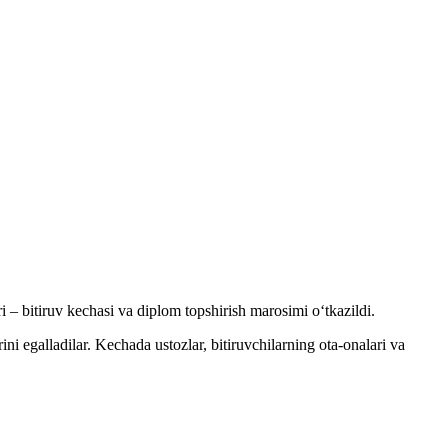
 – bitiruv kechasi va diplom topshirish marosimi o‘tkazildi.
 egalladilar. Kechada ustozlar, bitiruvchilarning ota-onalari va