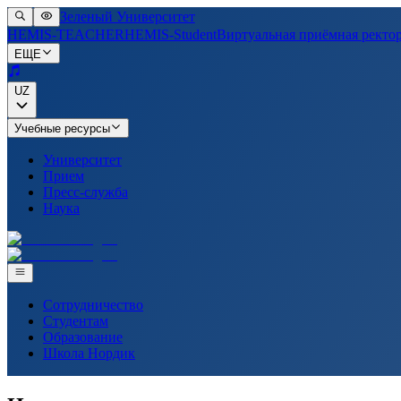
Зеленый Университет
HEMIS-TEACHER
HEMIS-Student
Виртуальная приёмная ректо
ЕЩЕ
UZ
Учебные ресурсы
Университет
Прием
Пресс-служба
Наука
Сотрудничество
Студентам
Образование
Школа Нордик