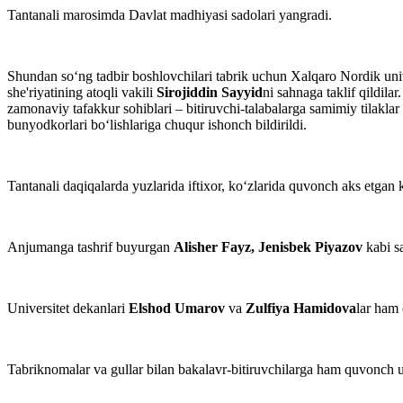
Tantanali marosimda Davlat madhiyasi sadolari yangradi.
Shundan so‘ng tadbir boshlovchilari tabrik uchun Xalqaro Nordik univ
she'riyatining atoqli vakili
Sirojiddin Sayyid
ni sahnaga taklif qildilar
zamonaviy tafakkur sohiblari – bitiruvchi-talabalarga samimiy tilaklar y
bunyodkorlari bo‘lishlariga chuqur ishonch bildirildi.
Tantanali daqiqalarda yuzlarida iftixor, ko‘zlarida quvonch aks etgan k
Anjumanga tashrif buyurgan
Alisher Fayz, Jenisbek Piyazov
kabi sa
Universitet dekanlari
Elshod Umarov
va
Zulfiya Hamidova
lar ham 
Tabriknomalar va gullar bilan bakalavr-bitiruvchilarga ham quvonch ulas