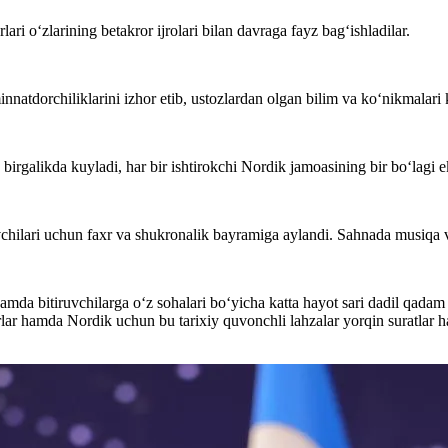
ri o‘zlarining betakror ijrolari bilan davraga fayz bag‘ishladilar.
nnatdorchiliklarini izhor etib, ustozlardan olgan bilim va ko‘nikmalari 
rgalikda kuyladi, har bir ishtirokchi Nordik jamoasining bir bo‘lagi e
vchilari uchun faxr va shukronalik bayramiga aylandi. Sahnada musiqa 
amda bitiruvchilarga o‘z sohalari bo‘yicha katta hayot sari dadil qadam
avrlar hamda Nordik uchun bu tarixiy quvonchli lahzalar yorqin suratla