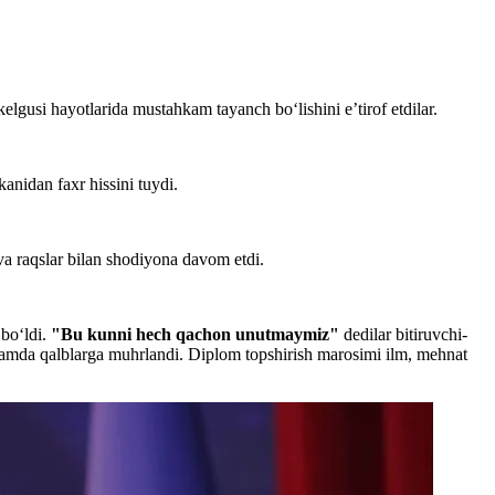
kelgusi hayotlarida mustahkam tayanch bo‘lishini e’tirof etdilar.
kanidan faxr hissini tuydi.
va raqslar bilan shodiyona davom etdi.
 bo‘ldi.
"Bu kunni hech qachon unutmaymiz"
dedilar bitiruvchi-
r hamda qalblarga muhrlandi. Diplom topshirish marosimi ilm, mehnat