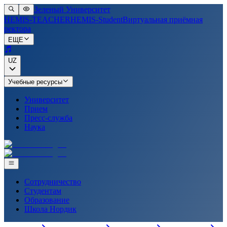
Зеленый Университет
HEMIS-TEACHER
HEMIS-Student
Виртуальная приёмная
ректора
ЕЩЕ
UZ
Учебные ресурсы
Университет
Прием
Пресс-служба
Наука
Сотрудничество
Студентам
Образование
Школа Нордик