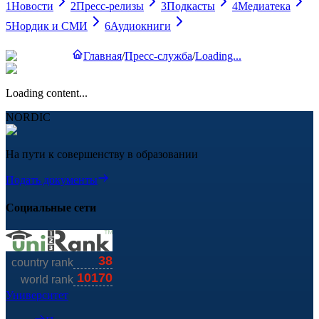
1
Новости
2
Пресс-релизы
3
Подкасты
4
Медиатека
5
Нордик и СМИ
6
Аудиокниги
Главная
/
Пресс-служба
/
Loading...
Loading content...
NORDIC
На пути к совершенству в образовании
Подать документы
Социальные сети
Университет