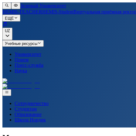
Зеленый Университет
HEMIS-TEACHER
HEMIS-Student
Виртуальная приёмная ректо
ЕЩЕ
UZ
Учебные ресурсы
Университет
Прием
Пресс-служба
Наука
Сотрудничество
Студентам
Образование
Школа Нордик