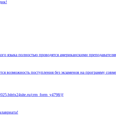
дик!
кого языка полностью проводятся американскими преподавателя
тся возможность поступления без экзаменов на программу совме
25.bitrix24site.ru/crm_form_y4798/)!
алавриата!