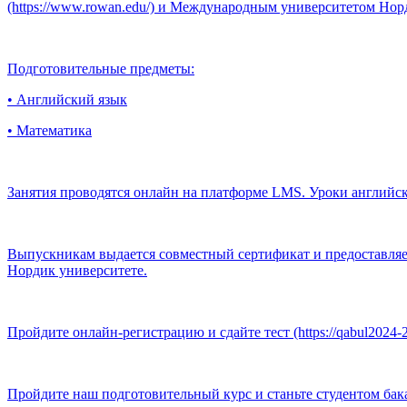
(https://www.rowan.edu/) и Международным университетом Нор
Подготовительные предметы:
• Английский язык
• Математика
Занятия проводятся онлайн на платформе LMS. Уроки английс
Выпускникам выдается совместный сертификат и предоставляе
Нордик университете.
Пройдите онлайн-регистрацию и сдайте тест (https://qabul2024-20
Пройдите наш подготовительный курс и станьте студентом бак