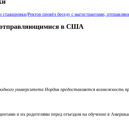
ки
и стажировки
/
Ректор провёл беседу с магистрантами, отправл
и, отправляющимися в США
одного университета Нордик предоставляется возможность п
дентами и их родителями перед отъездом на обучение в Америк