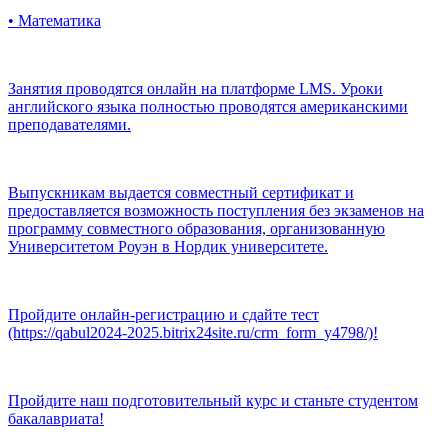
• Математика
Занятия проводятся онлайн на платформе LMS. Уроки
английского языка полностью проводятся американскими
преподавателями.
Выпускникам выдается совместный сертификат и
предоставляется возможность поступления без экзаменов на
программу совместного образования, организованную
Университетом Роуэн в Нордик университете.
Пройдите онлайн-регистрацию и сдайте тест
(https://qabul2024-2025.bitrix24site.ru/crm_form_y4798/)!
Пройдите наш подготовительный курс и станьте студентом
бакалавриата!