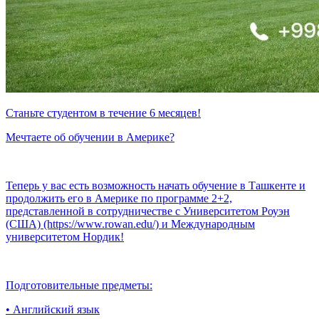
Станьте студентом в течение 6 месяцев!
Мечтаете об обучении в Америке?
Теперь у вас есть возможность начать обучение в Ташкенте и
продолжить его в Америке по программе 2+2,
представленной в сотрудничестве с Университетом Роуэн
(США) (https://www.rowan.edu/) и Международным
университетом Нордик!
Подготовительные предметы:
• Английский язык