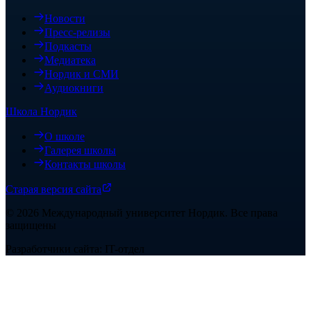
Новости
Пресс-релизы
Подкасты
Медиатека
Нордик и СМИ
Аудиокниги
Школа Нордик
О школе
Галерея школы
Контакты школы
Старая версия сайта
©
2026
Международный университет Нордик
.
Все права
защищены
Разработчики сайта: IT-отдел