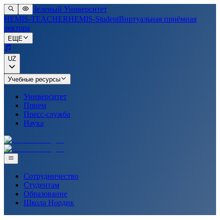
Зеленый Университет
HEMIS-TEACHER
HEMIS-Student
Виртуальная приёмная
ректора
ЕЩЕ
UZ
Учебные ресурсы
Университет
Прием
Пресс-служба
Наука
Сотрудничество
Студентам
Образование
Школа Нордик