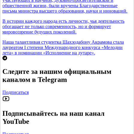
участвующих в научной, духовно-просветительской и
общественной жизни, были вручены Благодарственные
письма министра высшего образования, науки и инноваций.
В истории каждого народа есть личности, чья деятельность
обогащает не только современность, но и формирует
мировоззрение будущих поколений.
Наша талантливая студентка Шахзодабону Акрамова стала
лауреатом I степени Международного конкурса «Мелодии
лета» в номинации «Исполнение на дутаре».
Следите за нашим официальным
каналом в Telegram
Подписаться
Подписывайтесь на наш канал
YouTube