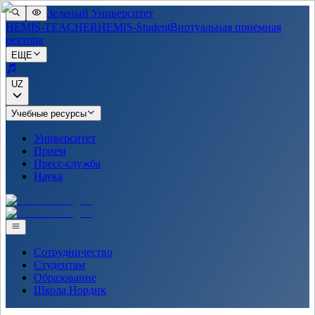
Зеленый Университет
HEMIS-TEACHER
HEMIS-Student
Виртуальная приёмная
ректора
ЕЩЕ
UZ
Учебные ресурсы
Университет
Прием
Пресс-служба
Наука
Сотрудничество
Студентам
Образование
Школа Нордик