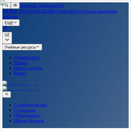
Зеленый Университет
HEMIS-TEACHER
HEMIS-Student
Виртуальная приёмная
ректора
ЕЩЕ
UZ
Учебные ресурсы
Университет
Прием
Пресс-служба
Наука
Сотрудничество
Студентам
Образование
Школа Нордик